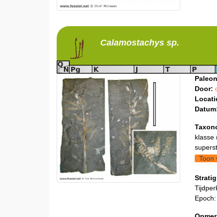
Calamostachys
sp.
Paleon
Door:
Locati
Datum
Taxon
klasse 
supers
Toon 
Stratig
Tijdper
Epoch:
Opmer