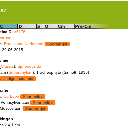
887
ticaID:
#5176
carboon
e:
Brunssum, Nederland
Soortenlijst
:
29-06-2015
omie
(
Classis
):
Sphenopsida
tam (
Superphylum
): Tracheophyta (Sinnott, 1935)
volledige taxnomie
rafie
k:
Carboon
Soortenlijst
 Pennsylvaniaan
Soortenlijst
 Moscoviaan
Soortenlijst
kingen
balk = 1 cm.