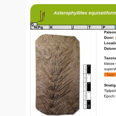
Asterophyllites
equisetiform
Paleon
Door:
Locati
Datum
Taxon
klasse 
supers
Toon 
Stratig
Tijdper
Epoch: