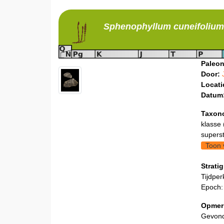
Sphenophyllum
cuneifolium
Paleon
Door:
Locati
Datum
Taxon
klasse 
supers
Toon 
Stratig
Tijdper
Epoch:
Opmer
Gevond