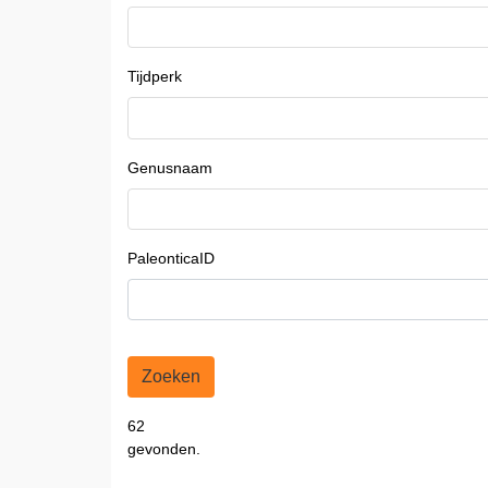
Tijdperk
Genusnaam
PaleonticaID
Zoeken
62
gevonden.