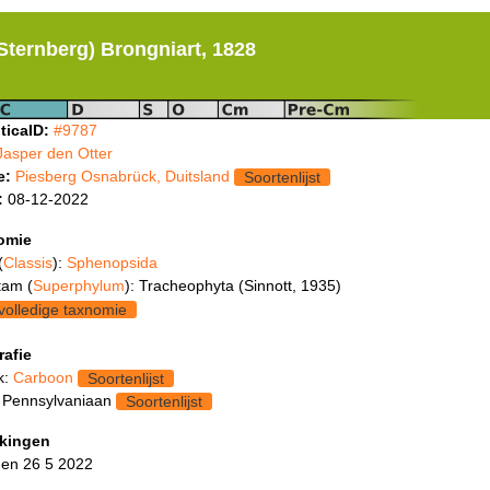
Sternberg) Brongniart, 1828
ticaID:
#9787
Jasper den Otter
e:
Piesberg Osnabrück, Duitsland
Soortenlijst
:
08-12-2022
omie
(
Classis
):
Sphenopsida
tam (
Superphylum
): Tracheophyta (Sinnott, 1935)
volledige taxnomie
rafie
k:
Carboon
Soortenlijst
 Pennsylvaniaan
Soortenlijst
kingen
en 26 5 2022