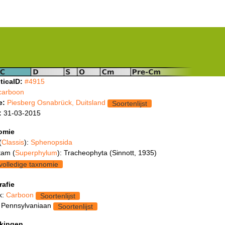
ticaID:
#4915
carboon
e:
Piesberg Osnabrück, Duitsland
Soortenlijst
:
31-03-2015
omie
(
Classis
):
Sphenopsida
tam (
Superphylum
): Tracheophyta (Sinnott, 1935)
volledige taxnomie
rafie
k:
Carboon
Soortenlijst
 Pennsylvaniaan
Soortenlijst
kingen