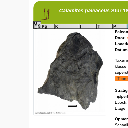
Calamites
paleaceus
Stur 1
Paleon
Door:
Locati
Datum
Taxon
klasse 
supers
Toon 
Stratig
Tijdper
Epoch:
Etage:
Opmer
Schaal