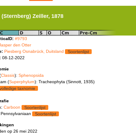
(Sternberg) Zeiller, 1878
ticaID:
#9793
Jasper den Otter
e:
Piesberg Osnabrück, Duitsland
Soortenlijst
:
08-12-2022
omie
(
Classis
):
Sphenopsida
tam (
Superphylum
): Tracheophyta (Sinnott, 1935)
volledige taxnomie
rafie
k:
Carboon
Soortenlijst
 Pennsylvaniaan
Soortenlijst
kingen
en op 26 mei 2022