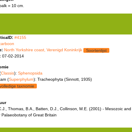
balk = 10 cm.
ticaID:
#4155
carboon
e:
North Yorkshire coast, Verenigd Koninkrijk
Soortenlijst
:
07-02-2014
omie
(
Classis
):
Sphenopsida
tam (
Superphylum
): Tracheophyta (Sinnott, 1935)
volledige taxnomie
tuur
C.J., Thomas, B.A., Batten, D.J., Collinson, M.E. (2001) - Mesozoic and
y Palaeobotany of Great Britain