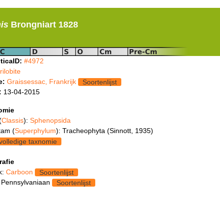
is
Brongniart 1828
ticaID:
#4972
trilobite
e:
Graissessac, Frankrijk
Soortenlijst
:
13-04-2015
omie
(
Classis
):
Sphenopsida
tam (
Superphylum
): Tracheophyta (Sinnott, 1935)
volledige taxnomie
rafie
k:
Carboon
Soortenlijst
 Pennsylvaniaan
Soortenlijst