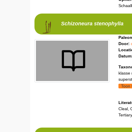
Schaal
Schizoneura
stenophylla
Paleon
Door:
Locati
Datum
Taxon
klasse 
supers
Toon 
Litera
Cleal, 
Tertiar