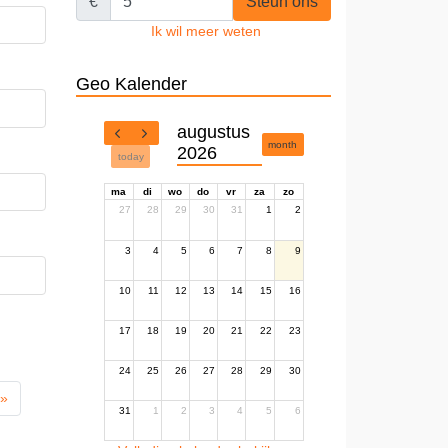
€
Steun ons
Ik wil meer weten
Geo Kalender
augustus
month
2026
today
ma
di
wo
do
vr
za
zo
27
28
29
30
31
1
2
3
4
5
6
7
8
9
10
11
12
13
14
15
16
17
18
19
20
21
22
23
24
25
26
27
28
29
30
 »
31
1
2
3
4
5
6