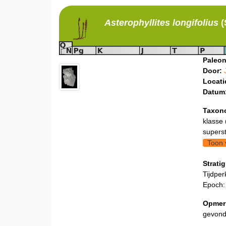
Asterophyllites
longifolius
(
Paleon
Door:
Locati
Datum
Taxon
klasse 
supers
Toon 
Stratig
Tijdper
Epoch:
Opmer
gevond