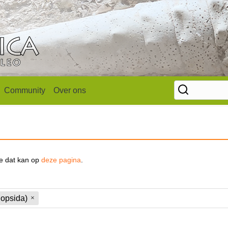
Community
Over ons
se dat kan op
deze pagina
.
nopsida)