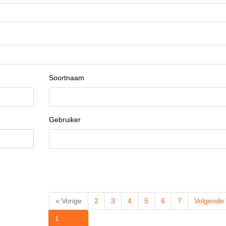
Soortnaam
Gebruiker
« Vorige
2
3
4
5
6
7
Volgende
1