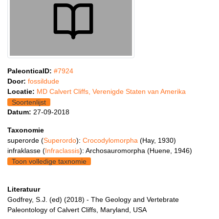
PaleonticaID:
#7924
Door:
fossildude
Locatie:
MD Calvert Cliffs, Verenigde Staten van Amerika
Soortenlijst
Datum:
27-09-2018
Taxonomie
superorde (
Superordo
):
Crocodylomorpha
(Hay, 1930)
infraklasse (
Infraclassis
): Archosauromorpha (Huene, 1946)
Toon volledige taxnomie
Literatuur
Godfrey, S.J. (ed) (2018) - The Geology and Vertebrate
Paleontology of Calvert Cliffs, Maryland, USA