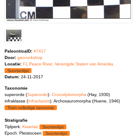
PaleonticaID:
#7417
Door:
georockshop
Locatie:
FL Peace River, Verenigde Staten van Amerika
Soortenlijst
Datum:
24-11-2017
Taxonomie
superorde (
Superordo
):
Crocodylomorpha
(Hay, 1930)
infraklasse (
Infraclassis
): Archosauromorpha (Huene, 1946)
Toon volledige taxnomie
Stratigrafie
Tijdperk:
Kwartair
Soortenlijst
Epoch: Pleistoceen
Soortenlijst