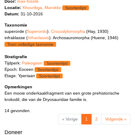
Door:
max-fossils
Locatie:
Khouribga, Marokko
Soortenlijst
Datum:
31-10-2016
Taxonomie
superorde (
Superordo
):
Crocodylomorpha
(Hay, 1930)
infraklasse (
Infraclassis
): Archosauromorpha (Huene, 1946)
Toon volledige taxnomie
Stratigrafie
Tijdperk:
Paleogeen
Soortenlijst
Epoch: Eoceen
Soortenlijst
Etage: Yperiaan
Soortenlijst
Opmerkingen
Een mooie onderkaakfragment van een grote prehistorische
krokodil, die van de Dryosauridae familie is.
14 gevonden.
« Vorige
1
2
Volgende »
Doneer