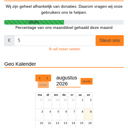
Wij zijn geheel afhankelijk van donaties. Daarom vragen wij onze
gebruikers ons te helpen.
50.0%
Percentage van ons maanddoel gehaald deze maand
€
Steun ons
Ik wil meer weten
Geo Kalender
augustus
month
2026
today
ma
di
wo
do
vr
za
zo
27
28
29
30
31
1
2
3
4
5
6
7
8
9
10
11
12
13
14
15
16