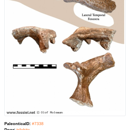
PaleonticaID:
#7338
Door:
trilobite