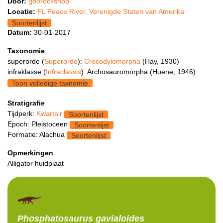
Door:
georockshop
Locatie:
FL Peace River, Verenigde Staten van Amerika
Soortenlijst
Datum:
30-01-2017
Taxonomie
superorde (
Superordo
):
Crocodylomorpha
(Hay, 1930)
infraklasse (
Infraclassis
): Archosauromorpha (Huene, 1946)
Toon volledige taxnomie
Stratigrafie
Tijdperk:
Kwartair
Soortenlijst
Epoch: Pleistoceen
Soortenlijst
Formatie: Alachua
Soortenlijst
Opmerkingen
Alligator huidplaat
Phosphatosaurus
gavialoides