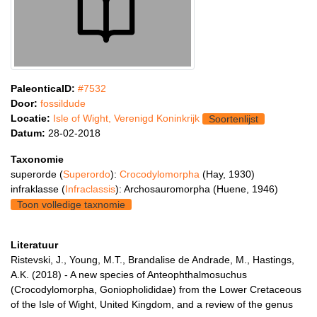
PaleonticaID:
#7532
Door:
fossildude
Locatie:
Isle of Wight, Verenigd Koninkrijk
Soortenlijst
Datum:
28-02-2018
Taxonomie
superorde (
Superordo
):
Crocodylomorpha
(Hay, 1930)
infraklasse (
Infraclassis
): Archosauromorpha (Huene, 1946)
Toon volledige taxnomie
Literatuur
Ristevski, J., Young, M.T., Brandalise de Andrade, M., Hastings,
A.K. (2018) - A new species of Anteophthalmosuchus
(Crocodylomorpha, Goniopholididae) from the Lower Cretaceous
of the Isle of Wight, United Kingdom, and a review of the genus