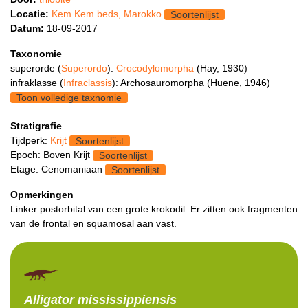
Locatie:
Kem Kem beds, Marokko
Soortenlijst
Datum:
18-09-2017
Taxonomie
superorde (
Superordo
):
Crocodylomorpha
(Hay, 1930)
infraklasse (
Infraclassis
): Archosauromorpha (Huene, 1946)
Toon volledige taxnomie
Stratigrafie
Tijdperk:
Krijt
Soortenlijst
Epoch: Boven Krijt
Soortenlijst
Etage: Cenomaniaan
Soortenlijst
Opmerkingen
Linker postorbital van een grote krokodil. Er zitten ook fragmenten
van de frontal en squamosal aan vast.
Alligator
mississippiensis