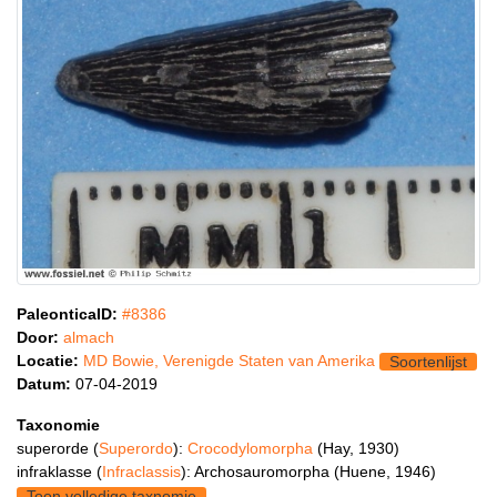
PaleonticaID:
#8386
Door:
almach
Locatie:
MD Bowie, Verenigde Staten van Amerika
Soortenlijst
Datum:
07-04-2019
Taxonomie
superorde (
Superordo
):
Crocodylomorpha
(Hay, 1930)
infraklasse (
Infraclassis
): Archosauromorpha (Huene, 1946)
Toon volledige taxnomie