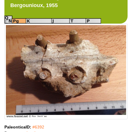
Bergounioux, 1955
PaleonticaID:
#6392