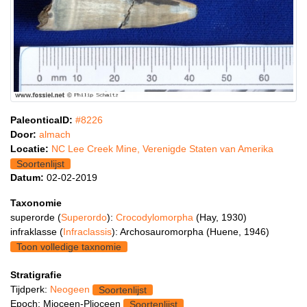
PaleonticaID:
#8226
Door:
almach
Locatie:
NC Lee Creek Mine, Verenigde Staten van Amerika
Soortenlijst
Datum:
02-02-2019
Taxonomie
superorde (
Superordo
):
Crocodylomorpha
(Hay, 1930)
infraklasse (
Infraclassis
): Archosauromorpha (Huene, 1946)
Toon volledige taxnomie
Stratigrafie
Tijdperk:
Neogeen
Soortenlijst
Epoch: Mioceen-Plioceen
Soortenlijst