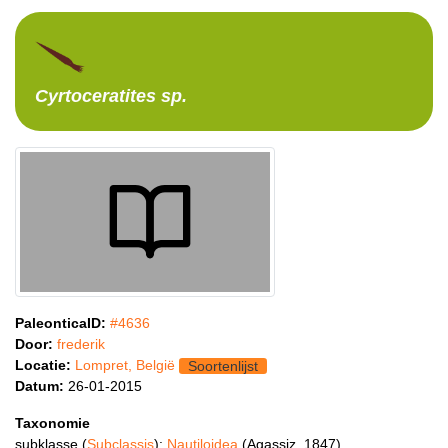
Cyrtoceratites
sp.
PaleonticaID:
#4636
Door:
frederik
Locatie:
Lompret, België
Soortenlijst
Datum:
26-01-2015
Taxonomie
subklasse (
Subclassis
):
Nautiloidea
(Agassiz, 1847)