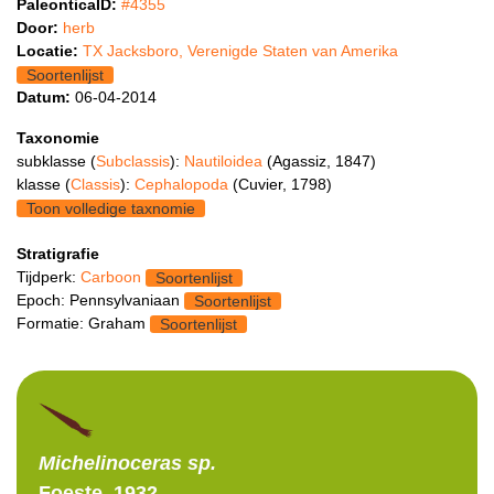
PaleonticaID:
#4355
Door:
herb
Locatie:
TX Jacksboro, Verenigde Staten van Amerika
Soortenlijst
Datum:
06-04-2014
Taxonomie
subklasse (
Subclassis
):
Nautiloidea
(Agassiz, 1847)
klasse (
Classis
):
Cephalopoda
(Cuvier, 1798)
Toon volledige taxnomie
Stratigrafie
Tijdperk:
Carboon
Soortenlijst
Epoch: Pennsylvaniaan
Soortenlijst
Formatie: Graham
Soortenlijst
Michelinoceras
sp.
Foeste, 1932