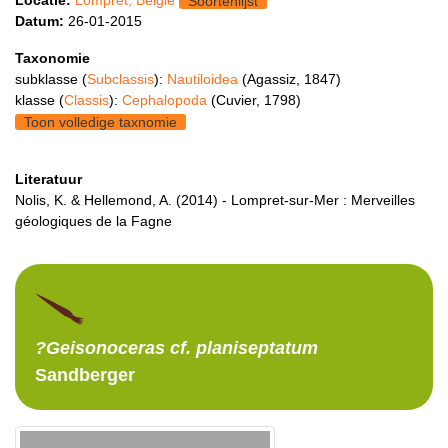
Locatie:
Lompret, België
Soortenlijst
Datum:
26-01-2015
Taxonomie
subklasse (
Subclassis
):
Nautiloidea
(Agassiz, 1847)
klasse (
Classis
):
Cephalopoda
(Cuvier, 1798)
Toon volledige taxnomie
Literatuur
Nolis, K. & Hellemond, A. (2014) - Lompret-sur-Mer : Merveilles
géologiques de la Fagne
?Geisonoceras
cf. planiseptatum
Sandberger