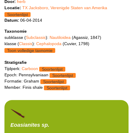
Door:
herb
Locatie:
TX Jacksboro, Verenigde Staten van Amerika
Soortenlijst
Datum:
06-04-2014
Taxonomie
subklasse (
Subclassis
):
Nautiloidea
(Agassiz, 1847)
klasse (
Classis
):
Cephalopoda
(Cuvier, 1798)
Toon volledige taxnomie
Stratigrafie
Tijdperk:
Carboon
Soortenlijst
Epoch: Pennsylvaniaan
Soortenlijst
Formatie: Graham
Soortenlijst
Member: Finis shale
Soortenlijst
Eoasianites
sp.