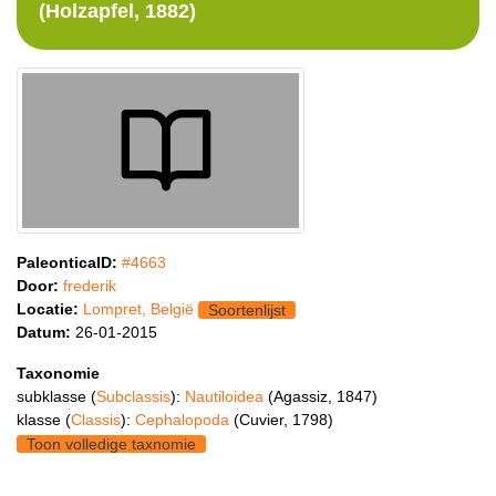
(Holzapfel, 1882)
PaleonticaID:
#4663
Door:
frederik
Locatie:
Lompret, België
Soortenlijst
Datum:
26-01-2015
Taxonomie
subklasse (
Subclassis
):
Nautiloidea
(Agassiz, 1847)
klasse (
Classis
):
Cephalopoda
(Cuvier, 1798)
Toon volledige taxnomie