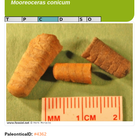
Mooreoceras
conicum
PaleonticaID:
#4362