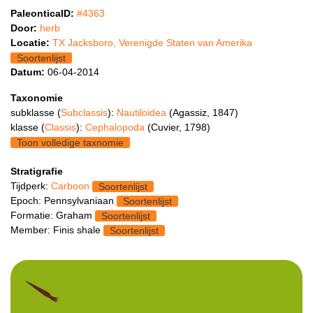
PaleonticaID:
#4363
Door:
herb
Locatie:
TX Jacksboro, Verenigde Staten van Amerika
Soortenlijst
Datum:
06-04-2014
Taxonomie
subklasse (
Subclassis
):
Nautiloidea
(Agassiz, 1847)
klasse (
Classis
):
Cephalopoda
(Cuvier, 1798)
Toon volledige taxnomie
Stratigrafie
Tijdperk:
Carboon
Soortenlijst
Epoch: Pennsylvaniaan
Soortenlijst
Formatie: Graham
Soortenlijst
Member: Finis shale
Soortenlijst