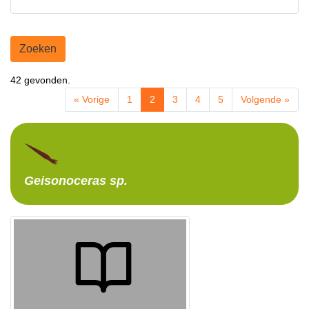
Zoeken
42 gevonden.
« Vorige
1
2
3
4
5
Volgende »
Geisonoceras
sp.