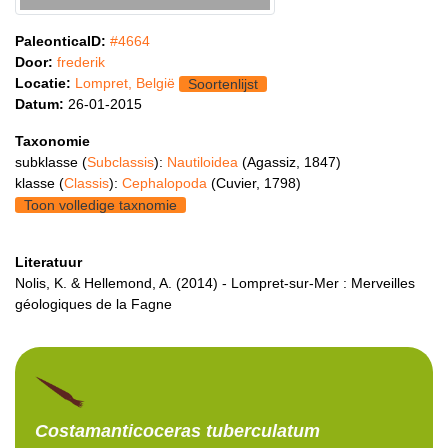
PaleonticaID:
#4664
Door:
frederik
Locatie:
Lompret, België
Soortenlijst
Datum:
26-01-2015
Taxonomie
subklasse (
Subclassis
):
Nautiloidea
(Agassiz, 1847)
klasse (
Classis
):
Cephalopoda
(Cuvier, 1798)
Toon volledige taxnomie
Literatuur
Nolis, K. & Hellemond, A. (2014) - Lompret-sur-Mer : Merveilles
géologiques de la Fagne
Costamanticoceras
tuberculatum