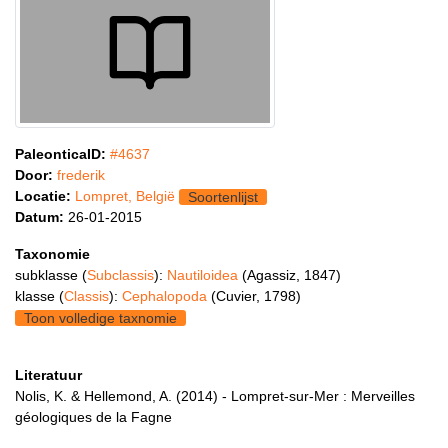
PaleonticaID:
#4637
Door:
frederik
Locatie:
Lompret, België
Soortenlijst
Datum:
26-01-2015
Taxonomie
subklasse (
Subclassis
):
Nautiloidea
(Agassiz, 1847)
klasse (
Classis
):
Cephalopoda
(Cuvier, 1798)
Toon volledige taxnomie
Literatuur
Nolis, K. & Hellemond, A. (2014) - Lompret-sur-Mer : Merveilles
géologiques de la Fagne