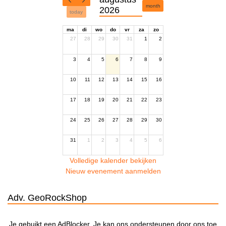
month
2026
today
ma
di
wo
do
vr
za
zo
27
28
29
30
31
1
2
3
4
5
6
7
8
9
10
11
12
13
14
15
16
17
18
19
20
21
22
23
24
25
26
27
28
29
30
31
1
2
3
4
5
6
Volledige kalender bekijken
Nieuw evenement aanmelden
Adv. GeoRockShop
Je gebuikt een AdBlocker. Je kan ons ondersteunen door ons toe