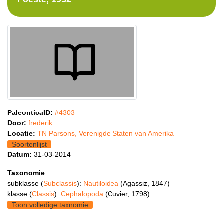
PaleonticaID:
#4303
Door:
frederik
Locatie:
TN Parsons, Verenigde Staten van Amerika
Soortenlijst
Datum:
31-03-2014
Taxonomie
subklasse (
Subclassis
):
Nautiloidea
(Agassiz, 1847)
klasse (
Classis
):
Cephalopoda
(Cuvier, 1798)
Toon volledige taxnomie