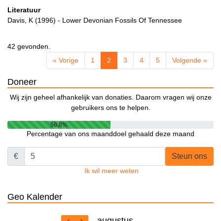
Literatuur
Davis, K (1996) - Lower Devonian Fossils Of Tennessee
42 gevonden.
« Vorige
1
2
3
4
5
Volgende »
Doneer
Wij zijn geheel afhankelijk van donaties. Daarom vragen wij onze
gebruikers ons te helpen.
50.0%
Percentage van ons maanddoel gehaald deze maand
€
Steun ons
Ik wil meer weten
Geo Kalender
augustus