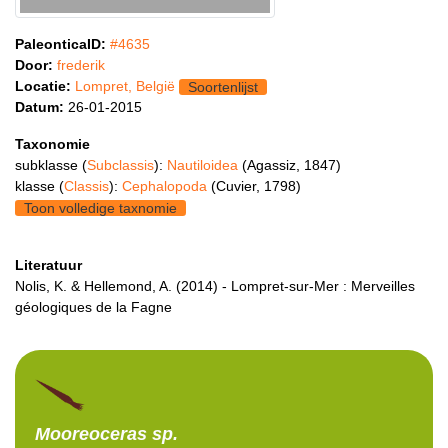
PaleonticaID:
#4635
Door:
frederik
Locatie:
Lompret, België
Soortenlijst
Datum:
26-01-2015
Taxonomie
subklasse (
Subclassis
):
Nautiloidea
(Agassiz, 1847)
klasse (
Classis
):
Cephalopoda
(Cuvier, 1798)
Toon volledige taxnomie
Literatuur
Nolis, K. & Hellemond, A. (2014) - Lompret-sur-Mer : Merveilles
géologiques de la Fagne
Mooreoceras
sp.