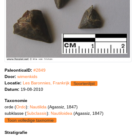
PaleonticaID:
#2849
Door:
wimenkids
Locatie:
Les Baronnies, Frankrijk
Soortenlijst
Datum:
19-08-2010
Taxonomie
orde (
Ordo
):
Nautilida
(Agassiz, 1847)
subklasse (
Subclassis
):
Nautiloidea
(Agassiz, 1847)
Toon volledige taxnomie
Stratigrafie