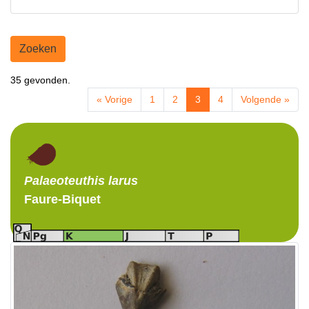
Zoeken
35 gevonden.
« Vorige
1
2
3
4
Volgende »
Palaeoteuthis
larus
Faure-Biquet