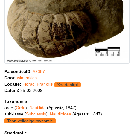
PaleonticaID:
#2387
Door:
wimenkids
Locatie:
Florac, Frankrijk
Soortenlijst
Datum:
25-03-2009
Taxonomie
orde (
Ordo
):
Nautilida
(Agassiz, 1847)
subklasse (
Subclassis
):
Nautiloidea
(Agassiz, 1847)
Toon volledige taxnomie
Stratigrafie