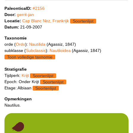
PaleonticaID:
#2156
Door:
gerrit-jan
Locatie:
Cap Blanc Nez, Frankrijk
Soortenlijst
Datum:
21-09-2007
Taxonomie
orde (
Ordo
):
Nautilida
(Agassiz, 1847)
subklasse (
Subclassis
):
Nautiloidea
(Agassiz, 1847)
Toon volledige taxnomie
Stratigrafie
Tijdperk:
Krijt
Soortenlijst
Epoch: Onder Krijt
Soortenlijst
Etage: Albiaan
Soortenlijst
Opmerkingen
Nautilus.