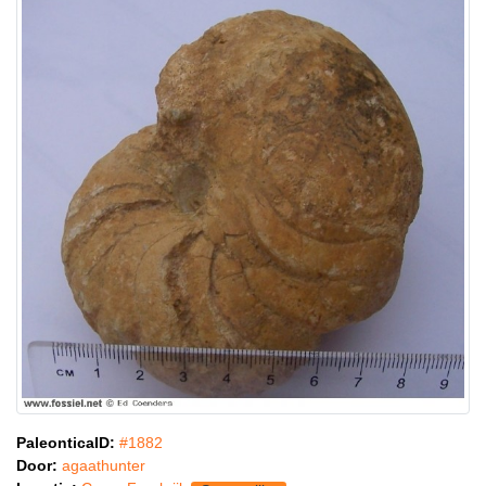
PaleonticaID:
#1882
Door:
agaathunter