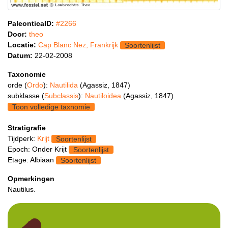
PaleonticaID:
#2266
Door:
theo
Locatie:
Cap Blanc Nez, Frankrijk
Soortenlijst
Datum:
22-02-2008
Taxonomie
orde (
Ordo
):
Nautilida
(Agassiz, 1847)
subklasse (
Subclassis
):
Nautiloidea
(Agassiz, 1847)
Toon volledige taxnomie
Stratigrafie
Tijdperk:
Krijt
Soortenlijst
Epoch: Onder Krijt
Soortenlijst
Etage: Albiaan
Soortenlijst
Opmerkingen
Nautilus.