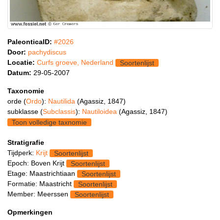
PaleonticaID:
#2026
Door:
pachydiscus
Locatie:
Curfs groeve, Nederland
Soortenlijst
Datum:
29-05-2007
Taxonomie
orde (
Ordo
):
Nautilida
(Agassiz, 1847)
subklasse (
Subclassis
):
Nautiloidea
(Agassiz, 1847)
Toon volledige taxnomie
Stratigrafie
Tijdperk:
Krijt
Soortenlijst
Epoch: Boven Krijt
Soortenlijst
Etage: Maastrichtiaan
Soortenlijst
Formatie: Maastricht
Soortenlijst
Member: Meerssen
Soortenlijst
Opmerkingen