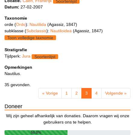
Locatie:
Caen, Frankrijk
Soortenlijst
Datum:
27-02-2007
Taxonomie
orde (
Ordo
):
Nautilida
(Agassiz, 1847)
subklasse (
Subclassis
):
Nautiloidea
(Agassiz, 1847)
Toon volledige taxnomie
Stratigrafie
Tijdperk:
Jura
Soortenlijst
Opmerkingen
Nautilus.
35 gevonden.
« Vorige
1
2
3
4
Volgende »
Doneer
Wij zijn geheel afhankelijk van donaties. Daarom vragen wij onze
gebruikers ons te helpen.
50.0%