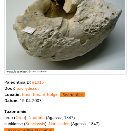
PaleonticaID:
#1915
Door:
pachydiscus
Locatie:
Eben-Emael, België
Soortenlijst
Datum:
19-04-2007
Taxonomie
orde (
Ordo
):
Nautilida
(Agassiz, 1847)
subklasse (
Subclassis
):
Nautiloidea
(Agassiz, 1847)
Toon volledige taxnomie