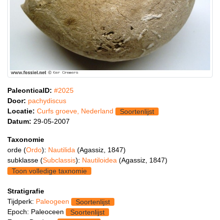
PaleonticaID:
#2025
Door:
pachydiscus
Locatie:
Curfs groeve, Nederland
Soortenlijst
Datum:
29-05-2007
Taxonomie
orde (
Ordo
):
Nautilida
(Agassiz, 1847)
subklasse (
Subclassis
):
Nautiloidea
(Agassiz, 1847)
Toon volledige taxnomie
Stratigrafie
Tijdperk:
Paleogeen
Soortenlijst
Epoch: Paleoceen
Soortenlijst