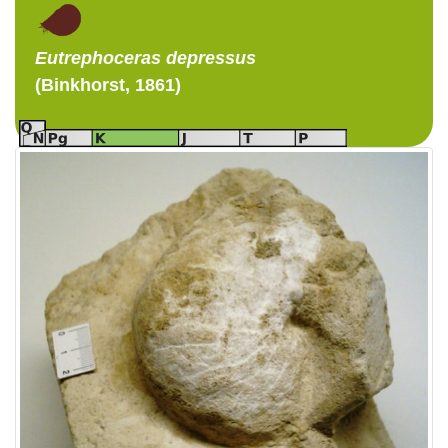
Eutrephoceras
depressus
(Binkhorst, 1861)