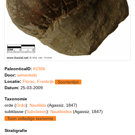
PaleonticaID:
#2386
Door:
wimenkids
Locatie:
Florac, Frankrijk
Soortenlijst
Datum:
25-03-2009
Taxonomie
orde (
Ordo
):
Nautilida
(Agassiz, 1847)
subklasse (
Subclassis
):
Nautiloidea
(Agassiz, 1847)
Toon volledige taxnomie
Stratigrafie