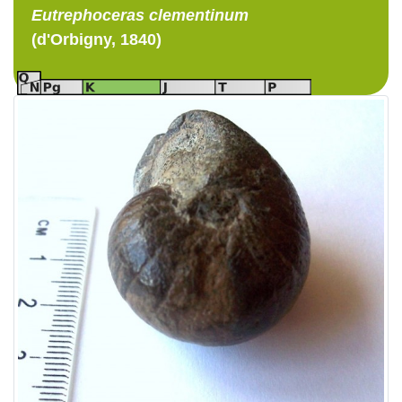
Eutrephoceras
clementinum
(d'Orbigny, 1840)