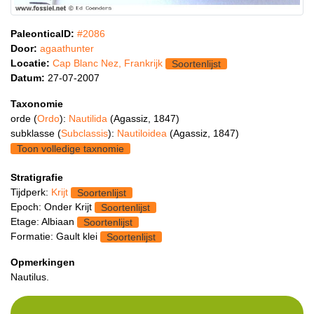
PaleonticaID:
#2086
Door:
agaathunter
Locatie:
Cap Blanc Nez, Frankrijk
Soortenlijst
Datum:
27-07-2007
Taxonomie
orde (
Ordo
):
Nautilida
(Agassiz, 1847)
subklasse (
Subclassis
):
Nautiloidea
(Agassiz, 1847)
Toon volledige taxnomie
Stratigrafie
Tijdperk:
Krijt
Soortenlijst
Epoch: Onder Krijt
Soortenlijst
Etage: Albiaan
Soortenlijst
Formatie: Gault klei
Soortenlijst
Opmerkingen
Nautilus.