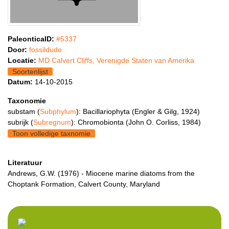
PaleonticaID:
#5337
Door:
fossildude
Locatie:
MD Calvert Cliffs, Verenigde Staten van Amerika
Soortenlijst
Datum:
14-10-2015
Taxonomie
substam (
Subphylum
): Bacillariophyta (Engler & Gilg, 1924)
subrijk (
Subregnum
): Chromobionta (John O. Corliss, 1984)
Toon volledige taxnomie
Literatuur
Andrews, G.W. (1976) - Miocene marine diatoms from the
Choptank Formation, Calvert County, Maryland