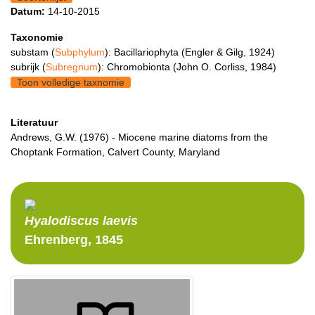
Datum:
14-10-2015
Taxonomie
substam (
Subphylum
): Bacillariophyta (Engler & Gilg, 1924)
subrijk (
Subregnum
): Chromobionta (John O. Corliss, 1984)
Toon volledige taxnomie
Literatuur
Andrews, G.W. (1976) - Miocene marine diatoms from the
Choptank Formation, Calvert County, Maryland
Hyalodiscus
laevis
Ehrenberg, 1845