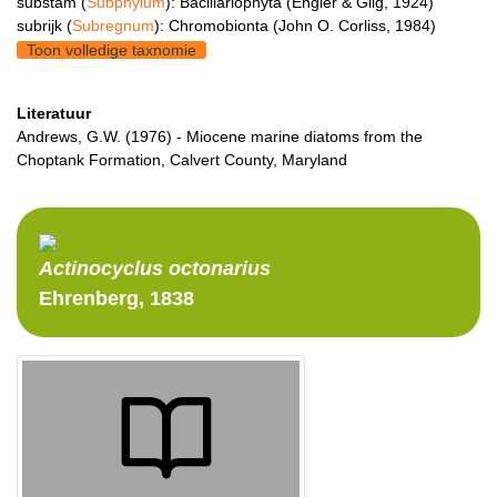
substam (
Subphylum
): Bacillariophyta (Engler & Gilg, 1924)
subrijk (
Subregnum
): Chromobionta (John O. Corliss, 1984)
Toon volledige taxnomie
Literatuur
Andrews, G.W. (1976) - Miocene marine diatoms from the
Choptank Formation, Calvert County, Maryland
Actinocyclus
octonarius
Ehrenberg, 1838