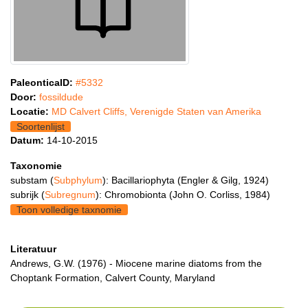
PaleonticaID:
#5332
Door:
fossildude
Locatie:
MD Calvert Cliffs, Verenigde Staten van Amerika
Soortenlijst
Datum:
14-10-2015
Taxonomie
substam (
Subphylum
): Bacillariophyta (Engler & Gilg, 1924)
subrijk (
Subregnum
): Chromobionta (John O. Corliss, 1984)
Toon volledige taxnomie
Literatuur
Andrews, G.W. (1976) - Miocene marine diatoms from the
Choptank Formation, Calvert County, Maryland