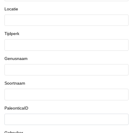
Locatie
Tijdperk
Genusnaam
Soortnaam
PaleonticaID
Gebruiker