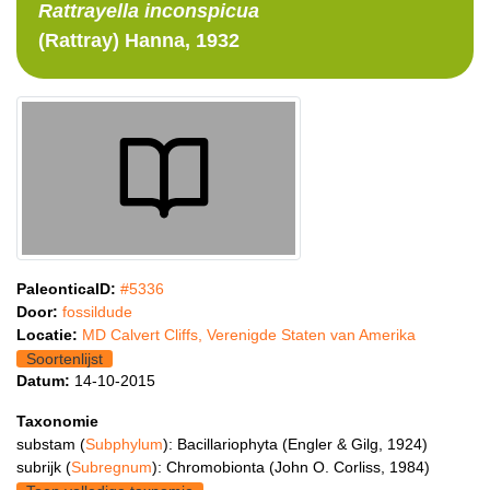
Rattrayella
inconspicua
(Rattray) Hanna, 1932
PaleonticaID:
#5336
Door:
fossildude
Locatie:
MD Calvert Cliffs, Verenigde Staten van Amerika
Soortenlijst
Datum:
14-10-2015
Taxonomie
substam (
Subphylum
): Bacillariophyta (Engler & Gilg, 1924)
subrijk (
Subregnum
): Chromobionta (John O. Corliss, 1984)