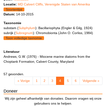
Locatie:
MD Calvert Cliffs, Verenigde Staten van Amerika
Soortenlijst
Datum:
14-10-2015
Taxonomie
substam (
Subphylum
): Bacillariophyta (Engler & Gilg, 1924)
subrijk (
Subregnum
): Chromobionta (John O. Corliss, 1984)
Toon volledige taxnomie
Literatuur
Andrews, G.W. (1976) - Miocene marine diatoms from the
Choptank Formation, Calvert County, Maryland
57 gevonden.
« Vorige
1
2
3
4
5
6
Volgende »
Doneer
Wij zijn geheel afhankelijk van donaties. Daarom vragen wij onze
gebruikers ons te helpen.