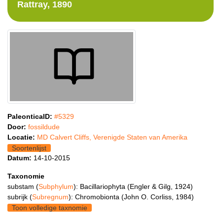
Rattray, 1890
PaleonticaID:
#5329
Door:
fossildude
Locatie:
MD Calvert Cliffs, Verenigde Staten van Amerika
Soortenlijst
Datum:
14-10-2015
Taxonomie
substam (
Subphylum
): Bacillariophyta (Engler & Gilg, 1924)
subrijk (
Subregnum
): Chromobionta (John O. Corliss, 1984)
Toon volledige taxnomie