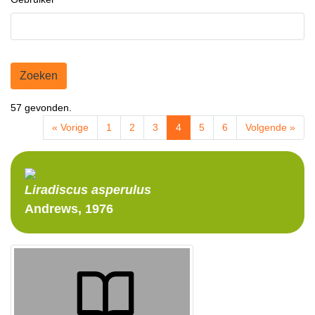
Zoeken
57 gevonden.
« Vorige
1
2
3
4
5
6
Volgende »
Liradiscus
asperulus
Andrews, 1976