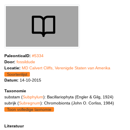
PaleonticaID:
#5334
Door:
fossildude
Locatie:
MD Calvert Cliffs, Verenigde Staten van Amerika
Soortenlijst
Datum:
14-10-2015
Taxonomie
substam (
Subphylum
): Bacillariophyta (Engler & Gilg, 1924)
subrijk (
Subregnum
): Chromobionta (John O. Corliss, 1984)
Toon volledige taxnomie
Literatuur