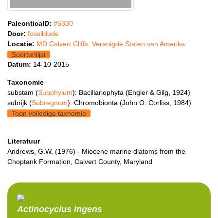
PaleonticaID:
#5330
Door:
fossildude
Locatie:
MD Calvert Cliffs, Verenigde Staten van Amerika
Soortenlijst
Datum:
14-10-2015
Taxonomie
substam (
Subphylum
): Bacillariophyta (Engler & Gilg, 1924)
subrijk (
Subregnum
): Chromobionta (John O. Corliss, 1984)
Toon volledige taxnomie
Literatuur
Andrews, G.W. (1976) - Miocene marine diatoms from the
Choptank Formation, Calvert County, Maryland
Actinocyclus
ingens