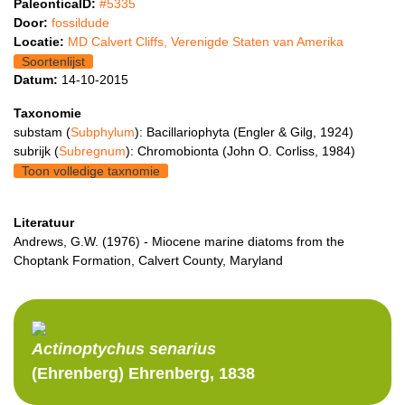
PaleonticaID:
#5335
Door:
fossildude
Locatie:
MD Calvert Cliffs, Verenigde Staten van Amerika
Soortenlijst
Datum:
14-10-2015
Taxonomie
substam (
Subphylum
): Bacillariophyta (Engler & Gilg, 1924)
subrijk (
Subregnum
): Chromobionta (John O. Corliss, 1984)
Toon volledige taxnomie
Literatuur
Andrews, G.W. (1976) - Miocene marine diatoms from the
Choptank Formation, Calvert County, Maryland
Actinoptychus
senarius
(Ehrenberg) Ehrenberg, 1838