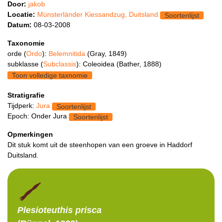
Door:
jakob
Locatie:
Münsterländer Kiessandzug, Duitsland
Soortenlijst
Datum:
08-03-2008
Taxonomie
orde (
Ordo
):
Belemnitida
(Gray, 1849)
subklasse (
Subclassis
): Coleoidea (Bather, 1888)
Toon volledige taxnomie
Stratigrafie
Tijdperk:
Jura
Soortenlijst
Epoch: Onder Jura
Soortenlijst
Opmerkingen
Dit stuk komt uit de steenhopen van een groeve in Haddorf
Duitsland.
Plesioteuthis
prisca