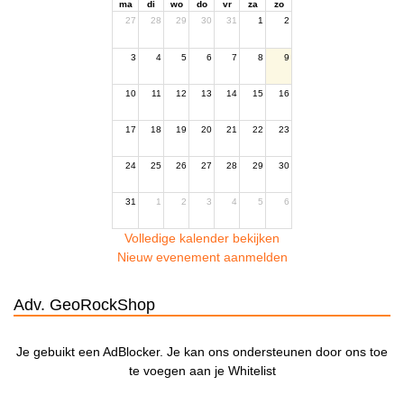
ma
di
wo
do
vr
za
zo
27
28
29
30
31
1
2
3
4
5
6
7
8
9
10
11
12
13
14
15
16
17
18
19
20
21
22
23
24
25
26
27
28
29
30
31
1
2
3
4
5
6
Volledige kalender bekijken
Nieuw evenement aanmelden
Adv. GeoRockShop
Je gebuikt een AdBlocker. Je kan ons ondersteunen door ons toe
te voegen aan je Whitelist