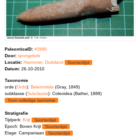
PaleonticaID:
#2890
Door:
spongebob
Locatie:
Hannover, Duitsland
Soortenlijst
Datum:
26-10-2010
Taxonomie
orde (
Ordo
):
Belemnitida
(Gray, 1849)
subklasse (
Subclassis
): Coleoidea (Bather, 1888)
Toon volledige taxnomie
Stratigrafie
Tijdperk:
Krijt
Soortenlijst
Epoch: Boven Krijt
Soortenlijst
Etage: Campaniaan
Soortenlijst