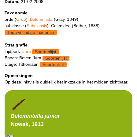
Datum:
21-02-2008
Taxonomie
orde (
Ordo
):
Belemnitida
(Gray, 1849)
subklasse (
Subclassis
): Coleoidea (Bather, 1888)
Toon volledige taxnomie
Stratigrafie
Tijdperk:
Jura
Soortenlijst
Epoch: Boven Jura
Soortenlijst
Etage: Tithoniaan
Soortenlijst
Opmerkingen
Op deze Inktvis is duidelijk het inktzakje in het midden zichtbaar.
Belemnitella
junior
Nowak, 1913