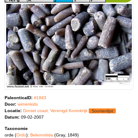
PaleonticaID:
#1843
Door:
wimenkids
Locatie:
Dorset coast, Verenigd Koninkrijk
Soortenlijst
Datum:
09-02-2007
Taxonomie
orde (
Ordo
):
Belemnitida
(Gray, 1849)