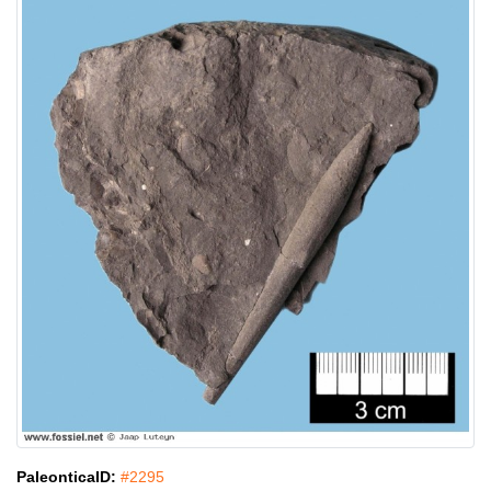
PaleonticaID:
#2295