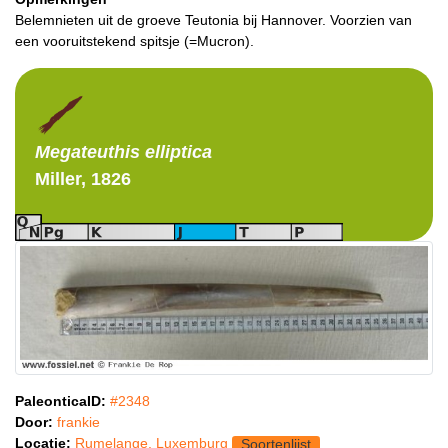
Belemnieten uit de groeve Teutonia bij Hannover. Voorzien van
een vooruitstekend spitsje (=Mucron).
Megateuthis
elliptica
Miller, 1826
PaleonticaID:
#2348
Door:
frankie
Locatie:
Rumelange, Luxemburg
Soortenlijst