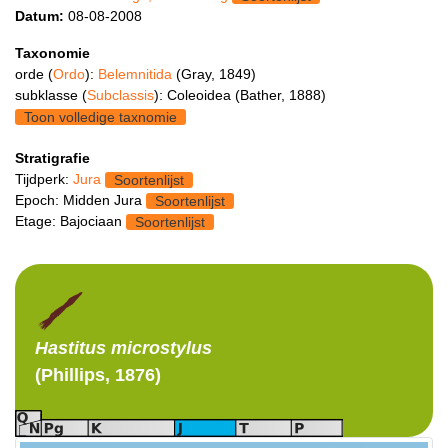
Datum:
08-08-2008
Taxonomie
orde (
Ordo
):
Belemnitida
(Gray, 1849)
subklasse (
Subclassis
): Coleoidea (Bather, 1888)
Toon volledige taxnomie
Stratigrafie
Tijdperk:
Jura
Soortenlijst
Epoch: Midden Jura
Soortenlijst
Etage: Bajociaan
Soortenlijst
Hastitus
microstylus
(Phillips, 1876)