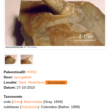
PaleonticaID:
#2892
Door:
spongebob
Locatie:
Stein, Nederland
Soortenlijst
Datum:
27-10-2010
Taxonomie
orde (
Ordo
):
Belemnitida
(Gray, 1849)
subklasse (
Subclassis
): Coleoidea (Bather, 1888)