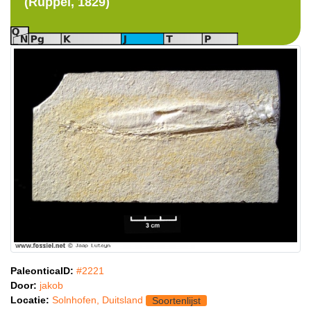
(Rüppel, 1829)
PaleonticaID:
#2221
Door:
jakob
Locatie:
Solnhofen, Duitsland
Soortenlijst