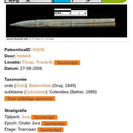
PaleonticaID:
#1636
Door:
frederik
Locatie:
Florac, Frankrijk
Soortenlijst
Datum:
27-08-2006
Taxonomie
orde (
Ordo
):
Belemnitida
(Gray, 1849)
subklasse (
Subclassis
): Coleoidea (Bather, 1888)
Toon volledige taxnomie
Stratigrafie
Tijdperk:
Jura
Soortenlijst
Epoch: Onder Jura
Soortenlijst
Etage: Toarciaan
Soortenlijst