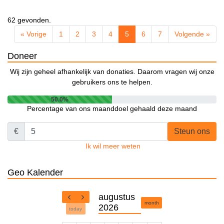
62 gevonden.
« Vorige
1
2
3
4
5
6
7
Volgende »
Doneer
Wij zijn geheel afhankelijk van donaties. Daarom vragen wij onze
gebruikers ons te helpen.
50.0%
Percentage van ons maanddoel gehaald deze maand
€
Steun ons
Ik wil meer weten
Geo Kalender
augustus
month
2026
today