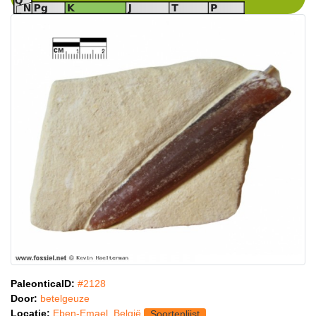
PaleonticaID:
#2128
Door:
betelgeuze
Locatie:
Eben-Emael, België
Soortenlijst