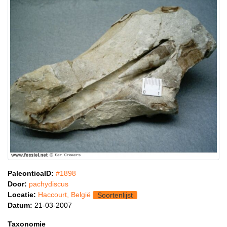
PaleonticaID:
#1898
Door:
pachydiscus
Locatie:
Haccourt, België
Soortenlijst
Datum:
21-03-2007
Taxonomie