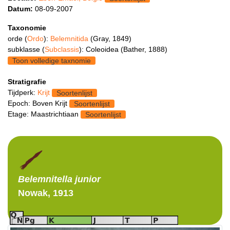
Datum:
08-09-2007
Taxonomie
orde (
Ordo
):
Belemnitida
(Gray, 1849)
subklasse (
Subclassis
): Coleoidea (Bather, 1888)
Toon volledige taxnomie
Stratigrafie
Tijdperk:
Krijt
Soortenlijst
Epoch: Boven Krijt
Soortenlijst
Etage: Maastrichtiaan
Soortenlijst
Belemnitella
junior
Nowak, 1913