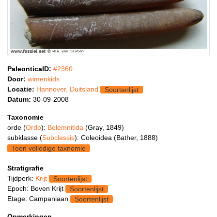
PaleonticaID:
#2360
Door:
wimenkids
Locatie:
Hannover, Duitsland
Soortenlijst
Datum:
30-09-2008
Taxonomie
orde (
Ordo
):
Belemnitida
(Gray, 1849)
subklasse (
Subclassis
): Coleoidea (Bather, 1888)
Toon volledige taxnomie
Stratigrafie
Tijdperk:
Krijt
Soortenlijst
Epoch: Boven Krijt
Soortenlijst
Etage: Campaniaan
Soortenlijst
Opmerkingen