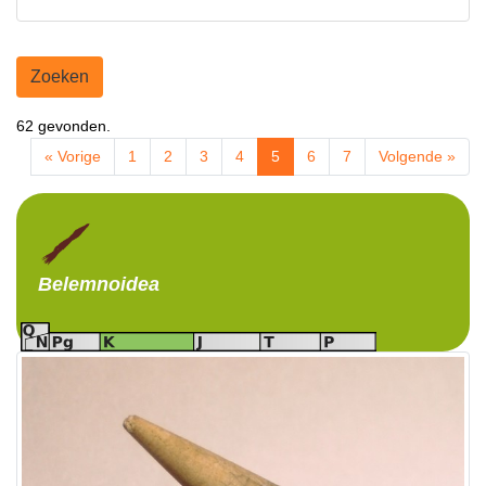
Zoeken
62 gevonden.
« Vorige
1
2
3
4
5
6
7
Volgende »
Belemnoidea