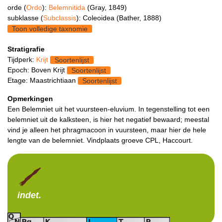
orde (
Ordo
):
Belemnitida
(Gray, 1849)
subklasse (
Subclassis
): Coleoidea (Bather, 1888)
Toon volledige taxnomie
Stratigrafie
Tijdperk:
Krijt
Soortenlijst
Epoch: Boven Krijt
Soortenlijst
Etage: Maastrichtiaan
Soortenlijst
Opmerkingen
Een Belemniet uit het vuursteen-eluvium. In tegenstelling tot een
belemniet uit de kalksteen, is hier het negatief bewaard; meestal
vind je alleen het phragmacoon in vuursteen, maar hier de hele
lengte van de belemniet. Vindplaats groeve CPL, Haccourt.
indet.