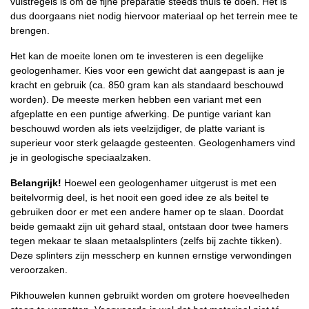
vuistregels is om de fijne preparatie steeds thuis te doen. Het is
dus doorgaans niet nodig hiervoor materiaal op het terrein mee te
brengen.
Het kan de moeite lonen om te investeren is een degelijke
geologenhamer. Kies voor een gewicht dat aangepast is aan je
kracht en gebruik (ca. 850 gram kan als standaard beschouwd
worden). De meeste merken hebben een variant met een
afgeplatte en een puntige afwerking. De puntige variant kan
beschouwd worden als iets veelzijdiger, de platte variant is
superieur voor sterk gelaagde gesteenten. Geologenhamers vind
je in geologische speciaalzaken.
Belangrijk!
Hoewel een geologenhamer uitgerust is met een
beitelvormig deel, is het nooit een goed idee ze als beitel te
gebruiken door er met een andere hamer op te slaan. Doordat
beide gemaakt zijn uit gehard staal, ontstaan door twee hamers
tegen mekaar te slaan metaalsplinters (zelfs bij zachte tikken).
Deze splinters zijn messcherp en kunnen ernstige verwondingen
veroorzaken.
Pikhouwelen kunnen gebruikt worden om grotere hoeveelheden