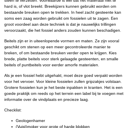
steen te verzetten. Voorwaarde is wel dat het materiaal niet té
hard is, of vlot breekt. Breekijzers kunnen gebruikt worden om
bestaande breuken open te trekken. In heel zacht gesteente kan
soms een zaag worden gebruikt om fossielen uit te zagen. Een
groot voordeel aan deze techniek is dat je nauwelijks trillingen
veroorzaakt, die het fossiel anders zouden kunnen beschadigen.
Beitels zijn er in uiteenlopende vormen en maten. Ze zijn vooral
geschikt om stenen op een meer gecontroleerde manier te
breken, of om bestaande breuken verder open te krijgen. Kies
brede, platte beitels voor sterk gelaagde gesteenten, en smalle
beitels of puntbeitels voor eerder amorfe materialen.
Als je een fossiel hebt uitgehakt, moet deze goed verpakt worden
voor het vervoer. Voor kleine fossielen zullen gripzakjes volstaan.
Grotere fossielen kun je het beste inpakken in kranten. Het is een
goede praktijk om reeds op het terrein een label bij te voegen met
informatie over de vindplaats en precieze laag.
Checklist:
Geologenhamer
(Vuist)moker voor grote of harde blokken