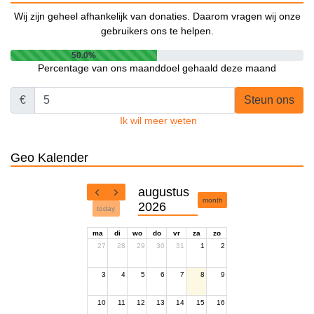
Wij zijn geheel afhankelijk van donaties. Daarom vragen wij onze
gebruikers ons te helpen.
50.0%
Percentage van ons maanddoel gehaald deze maand
€
Steun ons
Ik wil meer weten
Geo Kalender
augustus
month
2026
today
ma
di
wo
do
vr
za
zo
27
28
29
30
31
1
2
3
4
5
6
7
8
9
10
11
12
13
14
15
16