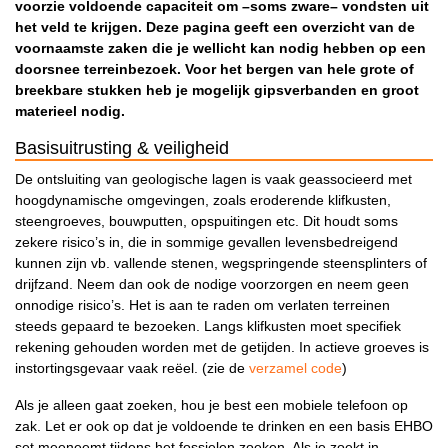
voorzie voldoende capaciteit om –soms zware– vondsten uit
het veld te krijgen. Deze pagina geeft een overzicht van de
voornaamste zaken die je wellicht kan nodig hebben op een
doorsnee terreinbezoek. Voor het bergen van hele grote of
breekbare stukken heb je mogelijk gipsverbanden en groot
materieel nodig.
Basisuitrusting & veiligheid
De ontsluiting van geologische lagen is vaak geassocieerd met
hoogdynamische omgevingen, zoals eroderende klifkusten,
steengroeves, bouwputten, opspuitingen etc. Dit houdt soms
zekere risico’s in, die in sommige gevallen levensbedreigend
kunnen zijn vb. vallende stenen, wegspringende steensplinters of
drijfzand. Neem dan ook de nodige voorzorgen en neem geen
onnodige risico’s. Het is aan te raden om verlaten terreinen
steeds gepaard te bezoeken. Langs klifkusten moet specifiek
rekening gehouden worden met de getijden. In actieve groeves is
instortingsgevaar vaak reëel. (zie de
verzamel code
)
Als je alleen gaat zoeken, hou je best een mobiele telefoon op
zak. Let er ook op dat je voldoende te drinken en een basis EHBO
set meeneemt tijdens het fossielen zoeken. Als je zoekt in