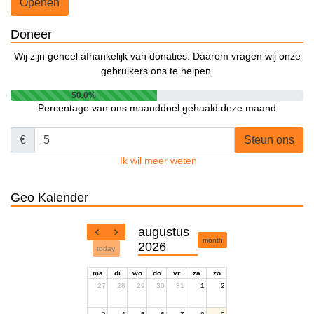
Openen
Doneer
Wij zijn geheel afhankelijk van donaties. Daarom vragen wij onze
gebruikers ons te helpen.
50.0%
Percentage van ons maanddoel gehaald deze maand
€
Steun ons
Ik wil meer weten
Geo Kalender
augustus
month
2026
today
ma
di
wo
do
vr
za
zo
27
28
29
30
31
1
2