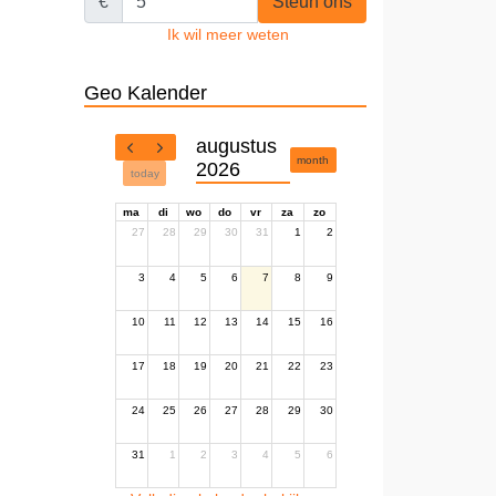
€
Steun ons
Ik wil meer weten
Geo Kalender
augustus
month
2026
today
ma
di
wo
do
vr
za
zo
27
28
29
30
31
1
2
3
4
5
6
7
8
9
10
11
12
13
14
15
16
17
18
19
20
21
22
23
24
25
26
27
28
29
30
31
1
2
3
4
5
6