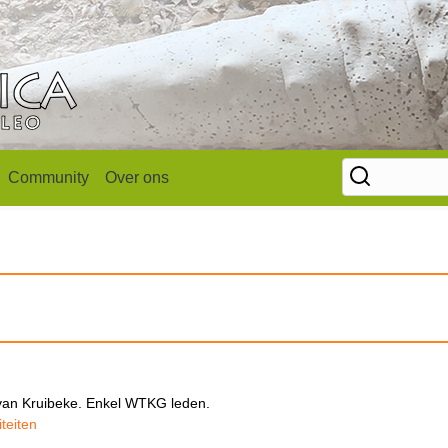
Community
Over ons
van Kruibeke. Enkel WTKG leden.
teiten