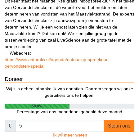
Dit keer staat het maandelijkse gratis inloopspreekuur in het teken
van Oervondstchecker.nl, dé website voor het melden en laten
determineren van vondsten van het Maasvlaktestrand. De experts
van Oervondstchecker zijn aanwezig om je vondsten te
determineren. Wil je een vondst laten zien die niet van de
Maasvlakte komt? Dat kan ook! We zien jullie graag op de
tussenverdieping van zaal LiveScience aan de grote tafel met de
oranje stoelen.
Webadres:
https://www.naturalis.nl/agenda/natuur-op-spreekuur-
oervondsten-special
Doneer
Wij zijn geheel afhankelijk van donaties. Daarom vragen wij onze
gebruikers ons te helpen.
50.0%
Percentage van ons maanddoel gehaald deze maand
€
Steun ons
Ik wil meer weten