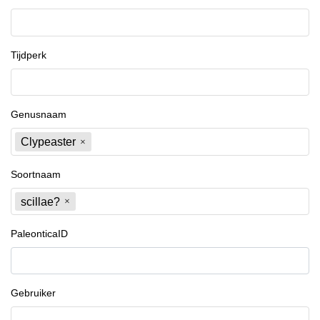
Tijdperk
Genusnaam
Clypeaster
Soortnaam
scillae?
PaleonticaID
Gebruiker