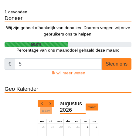
1 gevonden.
Doneer
Wij zijn geheel afhankelijk van donaties. Daarom vragen wij onze
gebruikers ons te helpen.
50.0%
Percentage van ons maanddoel gehaald deze maand
€
Steun ons
Ik wil meer weten
Geo Kalender
augustus
month
2026
today
ma
di
wo
do
vr
za
zo
27
28
29
30
31
1
2