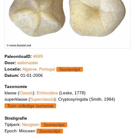
PaleonticaID:
#699
Door:
webmaster
Locatie:
Algarve, Portugal
Soortenlijst
Datum:
01-01-2006
Taxonomie
klasse (
Classis
):
Echinoidea
(Leske, 1778)
superklasse (
Superclassis
): Cryptosyringida (Smith, 1984)
Toon volledige taxnomie
Stratigrafie
Tijdperk:
Neogeen
Soortenlijst
Epoch: Mioceen
Soortenlijst