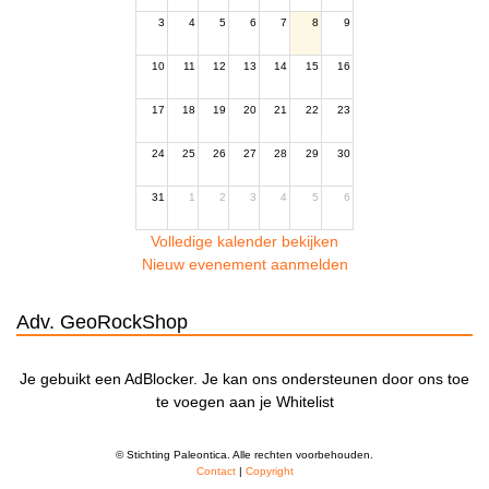
3
4
5
6
7
8
9
10
11
12
13
14
15
16
17
18
19
20
21
22
23
24
25
26
27
28
29
30
31
1
2
3
4
5
6
Volledige kalender bekijken
Nieuw evenement aanmelden
Adv. GeoRockShop
Je gebuikt een AdBlocker. Je kan ons ondersteunen door ons toe
te voegen aan je Whitelist
© Stichting Paleontica. Alle rechten voorbehouden.
Contact
|
Copyright