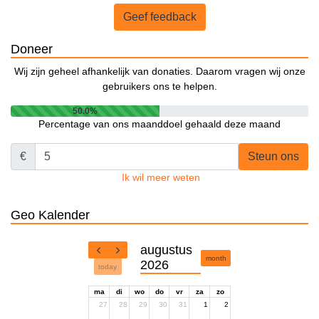
Geef feedback
Doneer
Wij zijn geheel afhankelijk van donaties. Daarom vragen wij onze
gebruikers ons te helpen.
50.0%
Percentage van ons maanddoel gehaald deze maand
€
Steun ons
Ik wil meer weten
Geo Kalender
augustus
month
2026
today
ma
di
wo
do
vr
za
zo
27
28
29
30
31
1
2