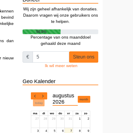
Wij zijn geheel afhankelijk van donaties.
rkennen
Daarom vragen wij onze gebruikers ons
n bevind
te helpen.
kelijke
50.0%
Percentage van ons maanddoel
ems dan
gehaald deze maand
€
Steun ons
r nieuw
Ik wil meer weten
Geo Kalender
augustus
month
2026
today
ma
di
wo
do
vr
za
zo
27
28
29
30
31
1
2
3
4
5
6
7
8
9