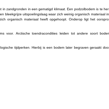
t in zandgronden in een gematigd klimaat. Een podzolbodem is te he
n bleekgrijze uitspoelingslaag waar zich weinig organisch materiaal i
ch organisch materiaal heeft opgehoopt. Onderop ligt het oorspron
s voor. Arctische toendracondities leiden tot andere soort bod
logische tijdperken. Hierbij is een bodem later begraven geraakt doo