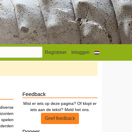
Registreer
Inloggen
Feedback
Mist er iets op deze pagina? Of klopt er
diverse
iets aan de tekst? Meld het ons.
izonten
Geef feedback
 spelen
nderden
Doneer