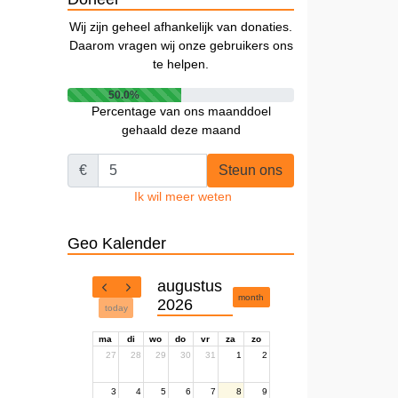
Wij zijn geheel afhankelijk van donaties.
Daarom vragen wij onze gebruikers ons
te helpen.
50.0%
Percentage van ons maanddoel
gehaald deze maand
€
Steun ons
Ik wil meer weten
Geo Kalender
augustus
month
2026
today
ma
di
wo
do
vr
za
zo
27
28
29
30
31
1
2
3
4
5
6
7
8
9