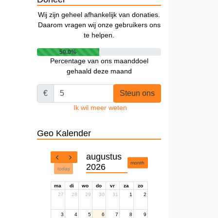
Wij zijn geheel afhankelijk van donaties.
Daarom vragen wij onze gebruikers ons
te helpen.
50.0%
Percentage van ons maanddoel
gehaald deze maand
€
Steun ons
Ik wil meer weten
Geo Kalender
augustus
month
2026
today
ma
di
wo
do
vr
za
zo
27
28
29
30
31
1
2
3
4
5
6
7
8
9