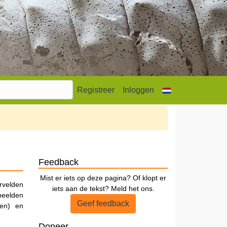
Registreer
Inloggen
Feedback
Mist er iets op deze pagina? Of klopt er
ervelden
iets aan de tekst? Meld het ons.
beelden
Geef feedback
ten) en
Doneer