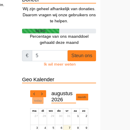
ën.
Wij zijn geheel afhankelijk van donaties.
Daarom vragen wij onze gebruikers ons
te helpen.
50.0%
Percentage van ons maanddoel
gehaald deze maand
€
Steun ons
Ik wil meer weten
Geo Kalender
augustus
month
2026
today
ma
di
wo
do
vr
za
zo
27
28
29
30
31
1
2
3
4
5
6
7
8
9