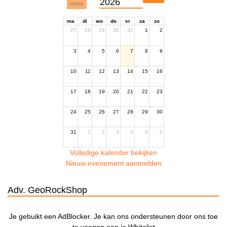
2026
today
ma
di
wo
do
vr
za
zo
27
28
29
30
31
1
2
3
4
5
6
7
8
9
10
11
12
13
14
15
16
17
18
19
20
21
22
23
24
25
26
27
28
29
30
31
1
2
3
4
5
6
Volledige kalender bekijken
Nieuw evenement aanmelden
Adv. GeoRockShop
Je gebuikt een AdBlocker. Je kan ons ondersteunen door ons toe