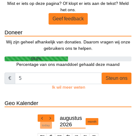
Mist er iets op deze pagina? Of klopt er iets aan de tekst? Meld
het ons.
Geef feedback
Doneer
Wij zijn geheel afhankelijk van donaties. Daarom vragen wij onze
gebruikers ons te helpen.
50.0%
Percentage van ons maanddoel gehaald deze maand
€
Steun ons
Ik wil meer weten
Geo Kalender
augustus
month
2026
today
ma
di
wo
do
vr
za
zo