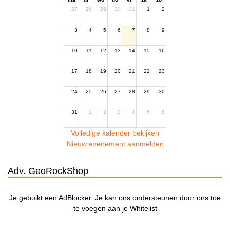
27
28
29
30
31
1
2
3
4
5
6
7
8
9
10
11
12
13
14
15
16
17
18
19
20
21
22
23
24
25
26
27
28
29
30
31
1
2
3
4
5
6
Volledige kalender bekijken
Nieuw evenement aanmelden
Adv. GeoRockShop
Je gebuikt een AdBlocker. Je kan ons ondersteunen door ons toe
te voegen aan je Whitelist