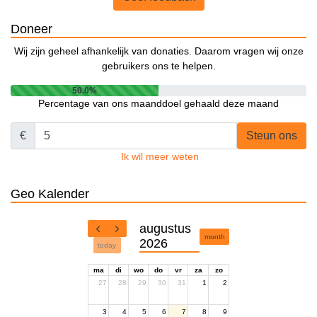
Doneer
Wij zijn geheel afhankelijk van donaties. Daarom vragen wij onze
gebruikers ons te helpen.
50.0%
Percentage van ons maanddoel gehaald deze maand
€
Steun ons
Ik wil meer weten
Geo Kalender
augustus
month
2026
today
ma
di
wo
do
vr
za
zo
27
28
29
30
31
1
2
3
4
5
6
7
8
9