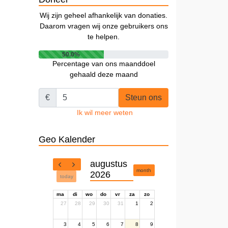
Wij zijn geheel afhankelijk van donaties.
Daarom vragen wij onze gebruikers ons
te helpen.
50.0%
Percentage van ons maanddoel
gehaald deze maand
€
Steun ons
Ik wil meer weten
Geo Kalender
augustus
month
2026
today
ma
di
wo
do
vr
za
zo
27
28
29
30
31
1
2
3
4
5
6
7
8
9