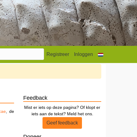
Registreer
Inloggen
Feedback
Mist er iets op deze pagina? Of klopt er
cae
, de
iets aan de tekst? Meld het ons.
Geef feedback
Doneer