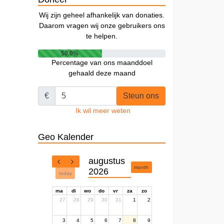
Wij zijn geheel afhankelijk van donaties.
Daarom vragen wij onze gebruikers ons
te helpen.
50.0%
Percentage van ons maanddoel
gehaald deze maand
€
Steun ons
Ik wil meer weten
Geo Kalender
augustus
month
2026
today
ma
di
wo
do
vr
za
zo
27
28
29
30
31
1
2
3
4
5
6
7
8
9