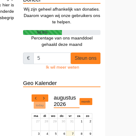
hier is
Wij zijn geheel afhankelijk van donaties.
inderde
Daarom vragen wij onze gebruikers ons
sbegrip
te helpen.
50.0%
Percentage van ons maanddoel
gehaald deze maand
€
Steun ons
Ik wil meer weten
Geo Kalender
augustus
month
2026
today
ma
di
wo
do
vr
za
zo
27
28
29
30
31
1
2
3
4
5
6
7
8
9