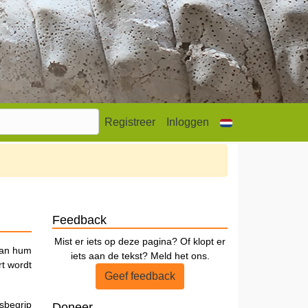
Registreer
Inloggen
Feedback
Mist er iets op deze pagina? Of klopt er
van hum
iets aan de tekst? Meld het ons.
t wordt
Geef feedback
tsbegrip
Doneer