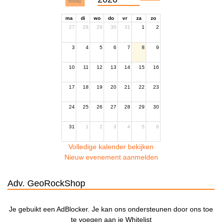
today
ma
di
wo
do
vr
za
zo
27
28
29
30
31
1
2
3
4
5
6
7
8
9
10
11
12
13
14
15
16
17
18
19
20
21
22
23
24
25
26
27
28
29
30
31
1
2
3
4
5
6
Volledige kalender bekijken
Nieuw evenement aanmelden
Adv. GeoRockShop
Je gebuikt een AdBlocker. Je kan ons ondersteunen door ons toe
te voegen aan je Whitelist