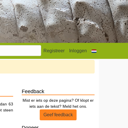
Registreer
Inloggen
Feedback
Mist er iets op deze pagina? Of klopt er
s dan 63
iets aan de tekst? Meld het ons.
ot steen
Geef feedback
Doneer