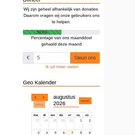
Wij zijn geheel afhankelijk van donaties.
Daarom vragen wij onze gebruikers ons
te helpen.
50.0%
Percentage van ons maanddoel
gehaald deze maand
€
Steun ons
Ik wil meer weten
Geo Kalender
augustus
month
2026
today
ma
di
wo
do
vr
za
zo
27
28
29
30
31
1
2
3
4
5
6
7
8
9