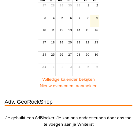
27
28
29
30
31
1
2
3
4
5
6
7
8
9
10
11
12
13
14
15
16
17
18
19
20
21
22
23
24
25
26
27
28
29
30
31
1
2
3
4
5
6
Volledige kalender bekijken
Nieuw evenement aanmelden
Adv. GeoRockShop
Je gebuikt een AdBlocker. Je kan ons ondersteunen door ons toe
te voegen aan je Whitelist