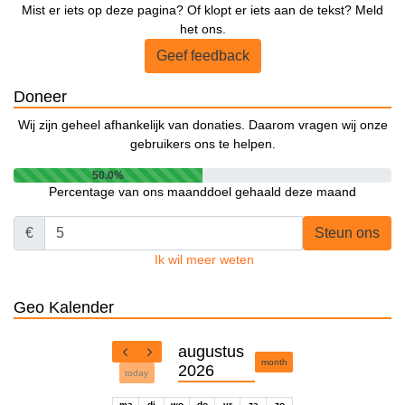
Mist er iets op deze pagina? Of klopt er iets aan de tekst? Meld
het ons.
Geef feedback
Doneer
Wij zijn geheel afhankelijk van donaties. Daarom vragen wij onze
gebruikers ons te helpen.
50.0%
Percentage van ons maanddoel gehaald deze maand
€
Steun ons
Ik wil meer weten
Geo Kalender
augustus
month
2026
today
ma
di
wo
do
vr
za
zo