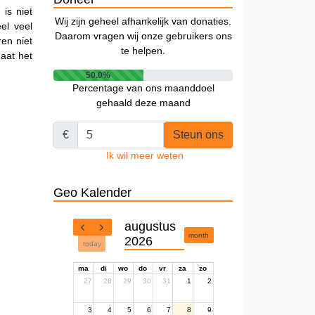
is niet
Wij zijn geheel afhankelijk van donaties.
el veel
Daarom vragen wij onze gebruikers ons
en niet
te helpen.
aat het
50.0%
Percentage van ons maanddoel
gehaald deze maand
€
Steun ons
Ik wil meer weten
Geo Kalender
augustus
month
2026
today
ma
di
wo
do
vr
za
zo
27
28
29
30
31
1
2
3
4
5
6
7
8
9