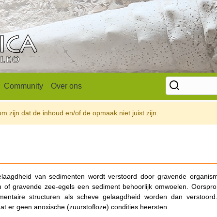
Community
Over ons
 zijn dat de inhoud en/of de opmaak niet juist zijn.
 gelaagdheid van sedimenten wordt verstoord door gravende organis
n of gravende zee-egels een sediment behoorlijk omwoelen. Oorspron
imentaire structuren als scheve gelaagdheid worden dan verstoord.
at er geen anoxische (zuurstofloze) condities heersten.