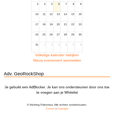
3
4
5
6
7
8
9
10
11
12
13
14
15
16
17
18
19
20
21
22
23
24
25
26
27
28
29
30
31
1
2
3
4
5
6
Volledige kalender bekijken
Nieuw evenement aanmelden
Adv. GeoRockShop
Je gebuikt een AdBlocker. Je kan ons ondersteunen door ons toe
te voegen aan je Whitelist
© Stichting Paleontica. Alle rechten voorbehouden.
Contact
|
Copyright