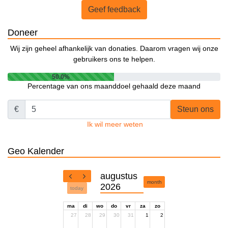
Geef feedback
Doneer
Wij zijn geheel afhankelijk van donaties. Daarom vragen wij onze
gebruikers ons te helpen.
50.0%
Percentage van ons maanddoel gehaald deze maand
€
Steun ons
Ik wil meer weten
Geo Kalender
augustus
month
2026
today
ma
di
wo
do
vr
za
zo
27
28
29
30
31
1
2