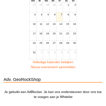
ma
di
wo
do
vr
za
zo
27
28
29
30
31
1
2
3
4
5
6
7
8
9
10
11
12
13
14
15
16
17
18
19
20
21
22
23
24
25
26
27
28
29
30
31
1
2
3
4
5
6
Volledige kalender bekijken
Nieuw evenement aanmelden
Adv. GeoRockShop
Je gebuikt een AdBlocker. Je kan ons ondersteunen door ons toe
te voegen aan je Whitelist