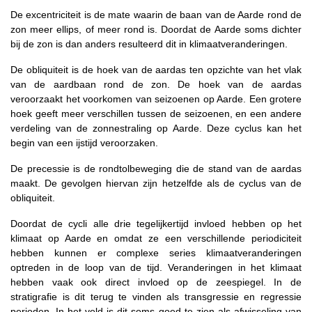
De excentriciteit is de mate waarin de baan van de Aarde rond de
zon meer ellips, of meer rond is. Doordat de Aarde soms dichter
bij de zon is dan anders resulteerd dit in klimaatveranderingen.
De obliquiteit is de hoek van de aardas ten opzichte van het vlak
van de aardbaan rond de zon. De hoek van de aardas
veroorzaakt het voorkomen van seizoenen op Aarde. Een grotere
hoek geeft meer verschillen tussen de seizoenen, en een andere
verdeling van de zonnestraling op Aarde. Deze cyclus kan het
begin van een ijstijd veroorzaken.
De precessie is de rondtolbeweging die de stand van de aardas
maakt. De gevolgen hiervan zijn hetzelfde als de cyclus van de
obliquiteit.
Doordat de cycli alle drie tegelijkertijd invloed hebben op het
klimaat op Aarde en omdat ze een verschillende periodiciteit
hebben kunnen er complexe series klimaatveranderingen
optreden in de loop van de tijd. Veranderingen in het klimaat
hebben vaak ook direct invloed op de zeespiegel. In de
stratigrafie is dit terug te vinden als transgressie en regressie
perioden. In het veld is dit soms goed te zien als afwisseling van