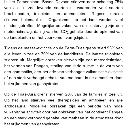
In het Famenniaan, Boven Devoon stierven naar schatting 75%
van alle in zee levende soorten uit waaronder veel soorten
brachiopoden, trilobieten en ammonieten. Rugose koralen
stierven helemaal uit. Organismen op het land werden veel
minder getroffen. Mogelijke oorzaken van de uitsterving zijn een
meteorietinslag, daling van het CO
gehalte door de opkomst van
2
de landplanten en het voorkomen van ijstijden.
Tijdens de massa-extinctie op de Perm-Trias grens stierf 95% van
alle leven in zee en 70% van de landdieren. De laatste trilobieten
stierven uit. Mogelijke oorzaken hiervan zijn een meteorietinslag,
het vormen van Pangea, straling vanuit de ruimte in de vorm van
een gammaflits, een periode van verhoogde vulkanische aktiviteit
of een sterk verhoogd gehalte van methaan in de atmosfeer door
het vrijkomen van gashydraten.
Op de Trias-Jura grens stierven 20% van de families in zee uit.
Op het land stierven veel therapsiden en amfibieën en alle
archosauria. Mogelijke oorzaken zijn een periode van hoge
vulkanische activiteit door het opbreken van het continent Pangea
en een sterk verhoogd gehalte van methaan in de atmosfeer door
het vrijkomen van gashydraten.