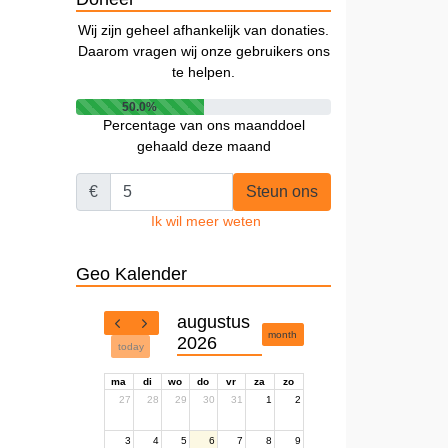
Wij zijn geheel afhankelijk van donaties.
Daarom vragen wij onze gebruikers ons
te helpen.
50.0%
Percentage van ons maanddoel
gehaald deze maand
€
Steun ons
Ik wil meer weten
Geo Kalender
augustus
month
2026
today
ma
di
wo
do
vr
za
zo
27
28
29
30
31
1
2
3
4
5
6
7
8
9