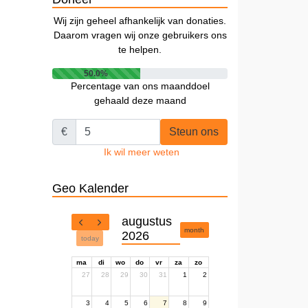
Wij zijn geheel afhankelijk van donaties.
Daarom vragen wij onze gebruikers ons
te helpen.
50.0%
Percentage van ons maanddoel
gehaald deze maand
€
Steun ons
Ik wil meer weten
Geo Kalender
augustus
month
2026
today
ma
di
wo
do
vr
za
zo
27
28
29
30
31
1
2
3
4
5
6
7
8
9