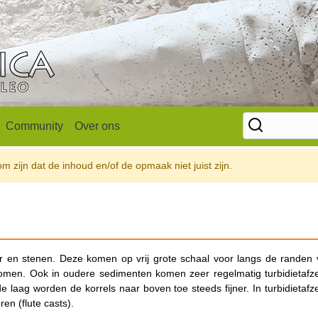
Community
Over ons
 zijn dat de inhoud en/of de opmaak niet juist zijn.
r en stenen. Deze komen op vrij grote schaal voor langs de randen 
omen. Ook in oudere sedimenten komen zeer regelmatig turbidietafze
 de laag worden de korrels naar boven toe steeds fijner. In turbidietafz
en (flute casts).