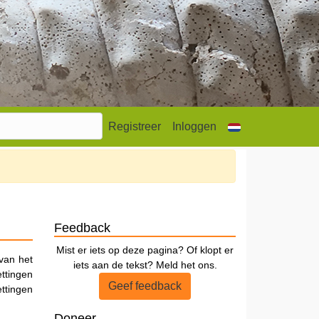
Registreer
Inloggen
Feedback
Mist er iets op deze pagina? Of klopt er
van het
iets aan de tekst? Meld het ons.
ttingen
Geef feedback
ettingen
Doneer