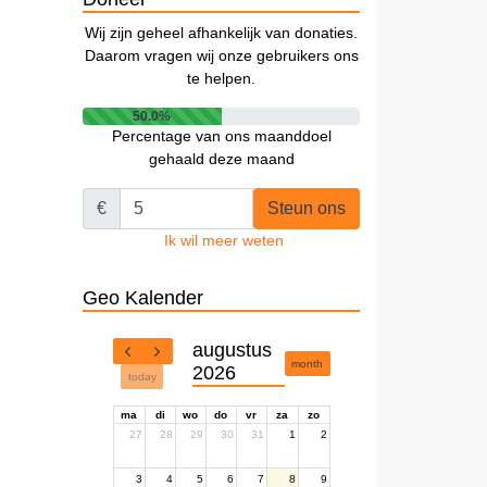
Wij zijn geheel afhankelijk van donaties.
Daarom vragen wij onze gebruikers ons
te helpen.
50.0%
Percentage van ons maanddoel
gehaald deze maand
€
Steun ons
Ik wil meer weten
Geo Kalender
augustus
month
2026
today
ma
di
wo
do
vr
za
zo
27
28
29
30
31
1
2
3
4
5
6
7
8
9