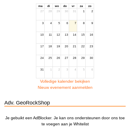
ma
di
wo
do
vr
za
zo
27
28
29
30
31
1
2
3
4
5
6
7
8
9
10
11
12
13
14
15
16
17
18
19
20
21
22
23
24
25
26
27
28
29
30
31
1
2
3
4
5
6
Volledige kalender bekijken
Nieuw evenement aanmelden
Adv. GeoRockShop
Je gebuikt een AdBlocker. Je kan ons ondersteunen door ons toe
te voegen aan je Whitelist