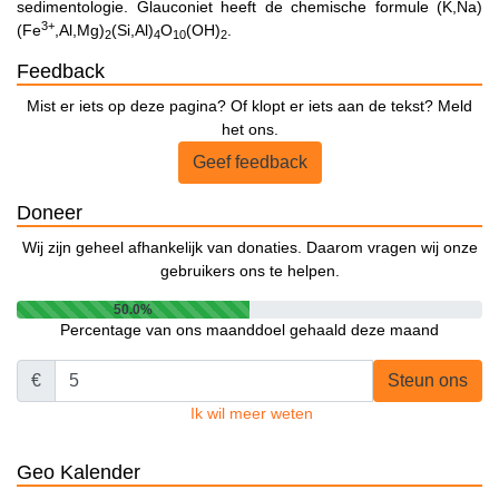
sedimentologie. Glauconiet heeft de chemische formule (K,Na)
3+
(Fe
,Al,Mg)
(Si,Al)
O
(OH)
.
2
4
10
2
Feedback
Mist er iets op deze pagina? Of klopt er iets aan de tekst? Meld
het ons.
Geef feedback
Doneer
Wij zijn geheel afhankelijk van donaties. Daarom vragen wij onze
gebruikers ons te helpen.
50.0%
Percentage van ons maanddoel gehaald deze maand
€
Steun ons
Ik wil meer weten
Geo Kalender