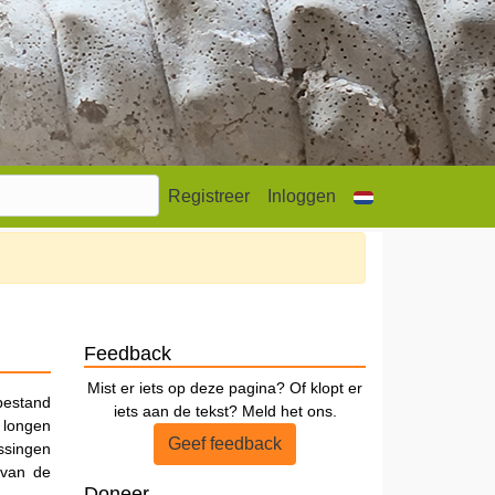
Registreer
Inloggen
Feedback
Mist er iets op deze pagina? Of klopt er
bestand
iets aan de tekst? Meld het ons.
 longen
Geef feedback
ssingen
 van de
Doneer