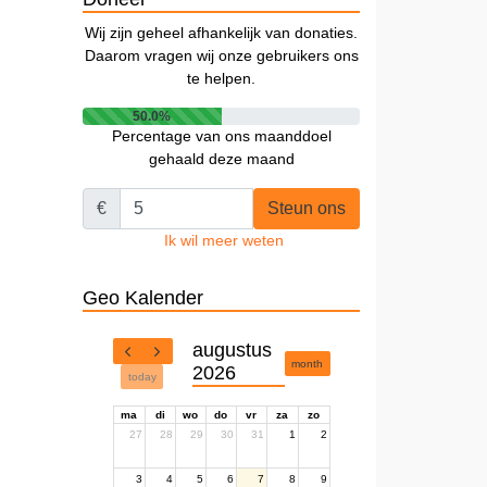
Wij zijn geheel afhankelijk van donaties.
Daarom vragen wij onze gebruikers ons
te helpen.
50.0%
Percentage van ons maanddoel
gehaald deze maand
€
Steun ons
Ik wil meer weten
Geo Kalender
augustus
month
2026
today
ma
di
wo
do
vr
za
zo
27
28
29
30
31
1
2
3
4
5
6
7
8
9