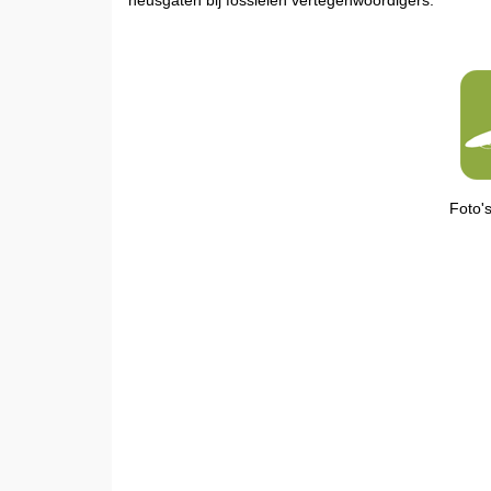
neusgaten bij fossielen vertegenwoordigers.
Foto's