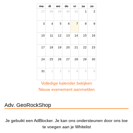
ma
di
wo
do
vr
za
zo
27
28
29
30
31
1
2
3
4
5
6
7
8
9
10
11
12
13
14
15
16
17
18
19
20
21
22
23
24
25
26
27
28
29
30
31
1
2
3
4
5
6
Volledige kalender bekijken
Nieuw evenement aanmelden
Adv. GeoRockShop
Je gebuikt een AdBlocker. Je kan ons ondersteunen door ons toe
te voegen aan je Whitelist