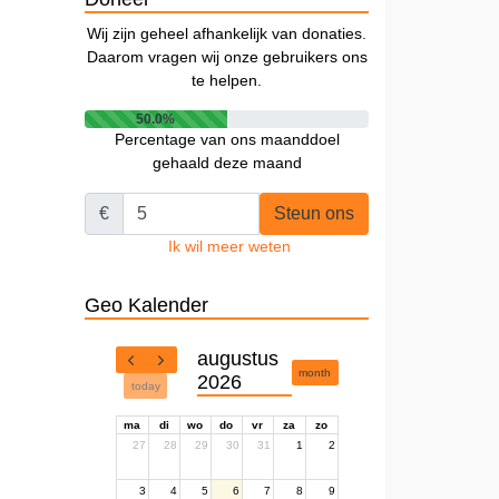
Wij zijn geheel afhankelijk van donaties.
Daarom vragen wij onze gebruikers ons
te helpen.
50.0%
Percentage van ons maanddoel
gehaald deze maand
€
Steun ons
Ik wil meer weten
Geo Kalender
augustus
month
2026
today
ma
di
wo
do
vr
za
zo
27
28
29
30
31
1
2
3
4
5
6
7
8
9