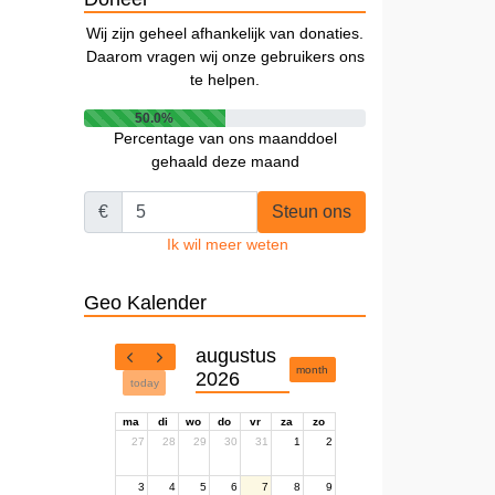
Wij zijn geheel afhankelijk van donaties.
Daarom vragen wij onze gebruikers ons
te helpen.
50.0%
Percentage van ons maanddoel
gehaald deze maand
€
Steun ons
Ik wil meer weten
Geo Kalender
augustus
month
2026
today
ma
di
wo
do
vr
za
zo
27
28
29
30
31
1
2
3
4
5
6
7
8
9