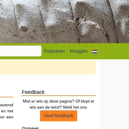
Registreer
Inloggen
Feedback
Mist er iets op deze pagina? Of klopt er
bestond
iets aan de tekst? Meld het ons.
 en het
Geef feedback
oor een
Doneer