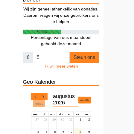
Wij zijn geheel afhankelijk van donaties.
Daarom vragen wij onze gebruikers ons
te helpen.
50.0%
Percentage van ons maanddoel
gehaald deze maand
€
Steun ons
Ik wil meer weten
Geo Kalender
augustus
month
2026
today
ma
di
wo
do
vr
za
zo
27
28
29
30
31
1
2
3
4
5
6
7
8
9