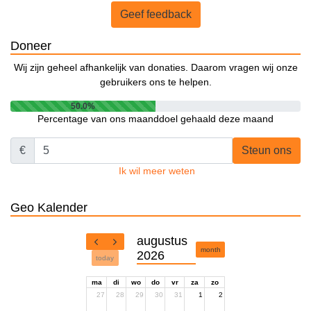
Geef feedback
Doneer
Wij zijn geheel afhankelijk van donaties. Daarom vragen wij onze
gebruikers ons te helpen.
50.0%
Percentage van ons maanddoel gehaald deze maand
€
Steun ons
Ik wil meer weten
Geo Kalender
augustus
month
2026
today
ma
di
wo
do
vr
za
zo
27
28
29
30
31
1
2