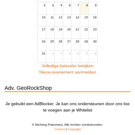
3
4
5
6
7
8
9
10
11
12
13
14
15
16
17
18
19
20
21
22
23
24
25
26
27
28
29
30
31
1
2
3
4
5
6
Volledige kalender bekijken
Nieuw evenement aanmelden
Adv. GeoRockShop
Je gebuikt een AdBlocker. Je kan ons ondersteunen door ons toe
te voegen aan je Whitelist
© Stichting Paleontica. Alle rechten voorbehouden.
Contact
|
Copyright