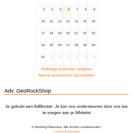
3
4
5
6
7
8
9
10
11
12
13
14
15
16
17
18
19
20
21
22
23
24
25
26
27
28
29
30
31
1
2
3
4
5
6
Volledige kalender bekijken
Nieuw evenement aanmelden
Adv. GeoRockShop
Je gebuikt een AdBlocker. Je kan ons ondersteunen door ons toe
te voegen aan je Whitelist
© Stichting Paleontica. Alle rechten voorbehouden.
Contact
|
Copyright