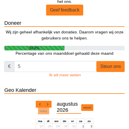
het ons.
Geef feedback
Doneer
Wij zijn geheel afhankelijk van donaties. Daarom vragen wij onze
gebruikers ons te helpen.
50.0%
Percentage van ons maanddoel gehaald deze maand
€
Steun ons
Ik wil meer weten
Geo Kalender
augustus
month
2026
today
ma
di
wo
do
vr
za
zo
27
28
29
30
31
1
2