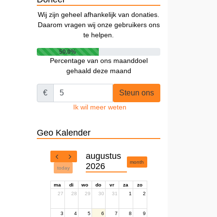
Wij zijn geheel afhankelijk van donaties.
Daarom vragen wij onze gebruikers ons
te helpen.
50.0%
Percentage van ons maanddoel
gehaald deze maand
€
Steun ons
Ik wil meer weten
Geo Kalender
augustus
month
2026
today
ma
di
wo
do
vr
za
zo
27
28
29
30
31
1
2
3
4
5
6
7
8
9