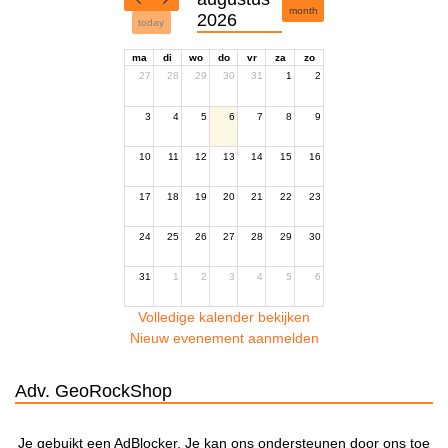
month
2026
today
ma
di
wo
do
vr
za
zo
27
28
29
30
31
1
2
3
4
5
6
7
8
9
10
11
12
13
14
15
16
17
18
19
20
21
22
23
24
25
26
27
28
29
30
31
1
2
3
4
5
6
Volledige kalender bekijken
Nieuw evenement aanmelden
Adv. GeoRockShop
Je gebuikt een AdBlocker. Je kan ons ondersteunen door ons toe