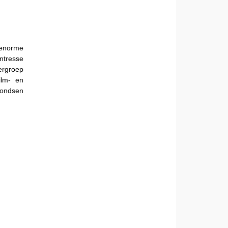
 enorme
intresse
ergroep
ilm- en
fondsen