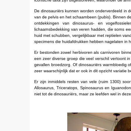
iconische taxa zijn uitgestoreven, waaronder de a
De dinosauriërs kunnen worden onderverdeeld in d
van de pelvis en het schaambeen (pubis). Binnen d
ontdekkingen van dinosaurus- en vogelfossie
lichaamsbedekking van veren hadden, die soms een
huid met schubben, vergelijkbaar met reptielen van
specimens die huidafdrukken hebben nagelaten in 
Er bestonden zowel herbivoren als carnivoren binne
een zeer diverse groep die veel verschil vertoont 
gevallen broedzorg. Of dinosauriërs warmbloedig o
zeer waarschijnlijk dat er ook in dit opzicht variati
Er zijn inmiddels resten van vele (ruim 1300) so
Allosaurus, Triceratops, Spinosaurus en Iguanodo
niet tot de dinosauriërs, maar ze leefden wel in deze