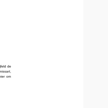
feld de
issart,
 hier om