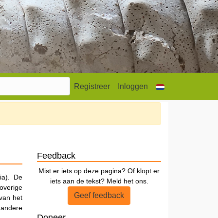
Registreer
Inloggen
Feedback
Mist er iets op deze pagina? Of klopt er
ia). De
iets aan de tekst? Meld het ons.
overige
Geef feedback
 van het
e andere
Doneer