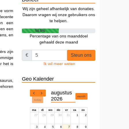
Wij zijn geheel afhankelijk van donaties.
re vorm
Daarom vragen wij onze gebruikers ons
Recente
te helpen.
pen een
den een
50.0%
mens, en
Percentage van ons maanddoel
gehaald deze maand
ërs zijn
€
Steun ons
sommige
 het is
Ik wil meer weten
Geo Kalender
saurus,
behoren
augustus
month
2026
today
ma
di
wo
do
vr
za
zo
27
28
29
30
31
1
2
3
4
5
6
7
8
9