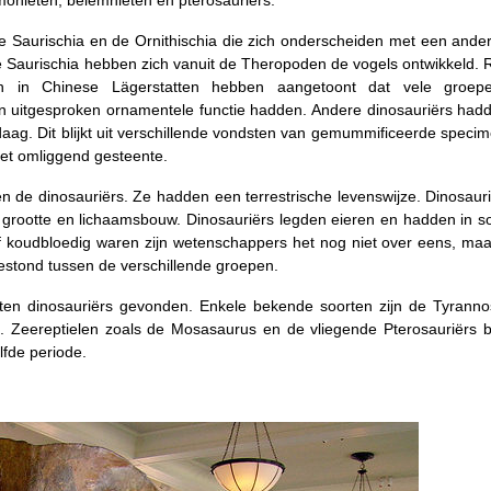
mmonieten, belemnieten en pterosauriërs.
e Saurischia en de Ornithischia die zich onderscheiden met een ande
e Saurischia hebben zich vanuit de Theropoden de vogels ontwikkeld. 
len in Chinese Lägerstatten hebben aangetoont dat vele groe
 uitgesproken ornamentele functie hadden. Andere dinosauriërs had
daag. Dit blijkt uit verschillende vondsten van gemummificeerde speci
het omliggend gesteente.
n de dinosauriërs. Ze hadden een terrestrische levenswijze. Dinosauri
in grootte en lichaamsbouw. Dinosauriërs legden eieren en hadden in 
f koudbloedig waren zijn wetenschappers het nog niet over eens, maar
e bestond tussen de verschillende groepen.
orten dinosauriërs gevonden. Enkele bekende soorten zijn de Tyranno
n. Zeereptielen zoals de Mosasaurus en de vliegende Pterosauriërs 
lfde periode.