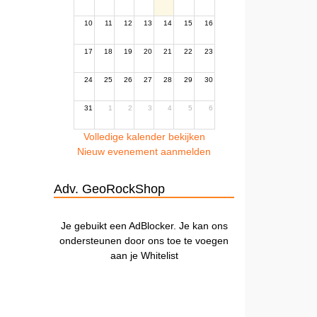
10
11
12
13
14
15
16
17
18
19
20
21
22
23
24
25
26
27
28
29
30
31
1
2
3
4
5
6
Volledige kalender bekijken
Nieuw evenement aanmelden
Adv. GeoRockShop
Je gebuikt een AdBlocker. Je kan ons
ondersteunen door ons toe te voegen
aan je Whitelist