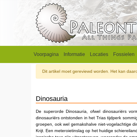
Voorpagina
Informatie
Locaties
Fossielen
Dit artikel moet gereviewd worden. Het kan daarom
Dinosauria
De superorde Dinosauria, ofwel dinosauriërs vo
dinosauriërs ontstonden in het Trias tijdperk som
groepen, ook wel gemakshalve niet-vogelachtige din
Krijt. Een meteroietinslag op het huidige schiereila