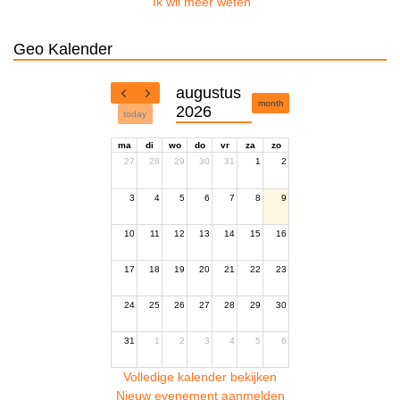
Ik wil meer weten
Geo Kalender
augustus
month
2026
today
ma
di
wo
do
vr
za
zo
27
28
29
30
31
1
2
3
4
5
6
7
8
9
10
11
12
13
14
15
16
17
18
19
20
21
22
23
24
25
26
27
28
29
30
31
1
2
3
4
5
6
Volledige kalender bekijken
Nieuw evenement aanmelden