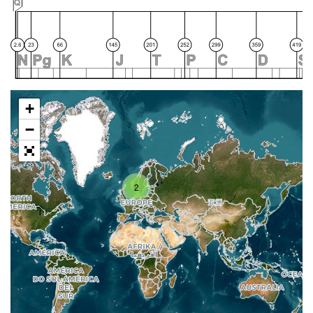
+
−
2