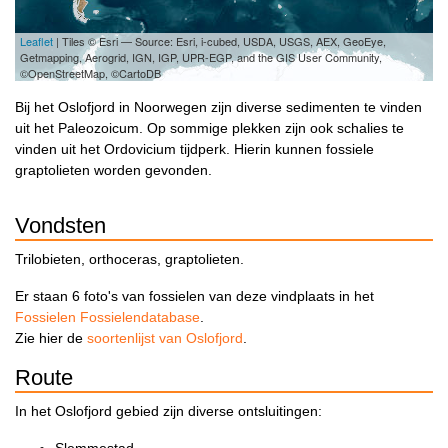
Leaflet
| Tiles © Esri — Source: Esri, i-cubed, USDA, USGS, AEX, GeoEye,
Getmapping, Aerogrid, IGN, IGP, UPR-EGP, and the GIS User Community,
©OpenStreetMap, ©CartoDB
Bij het Oslofjord in Noorwegen zijn diverse sedimenten te vinden
uit het Paleozoicum. Op sommige plekken zijn ook schalies te
vinden uit het Ordovicium tijdperk. Hierin kunnen fossiele
graptolieten worden gevonden.
Vondsten
Trilobieten, orthoceras, graptolieten.
Er staan 6 foto's van fossielen van deze vindplaats in het
Fossielen Fossielendatabase
.
Zie hier de
soortenlijst van Oslofjord
.
Route
In het Oslofjord gebied zijn diverse ontsluitingen: