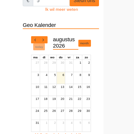
€
Steun ons
Ik wil meer weten
Geo Kalender
augustus
month
2026
today
ma
di
wo
do
vr
za
zo
27
28
29
30
31
1
2
3
4
5
6
7
8
9
10
11
12
13
14
15
16
17
18
19
20
21
22
23
24
25
26
27
28
29
30
31
1
2
3
4
5
6