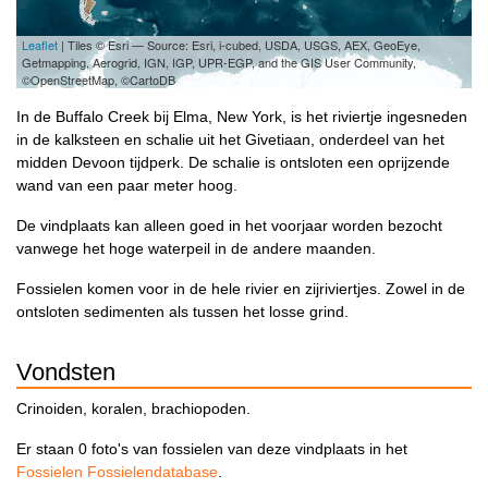
Leaflet
| Tiles © Esri — Source: Esri, i-cubed, USDA, USGS, AEX, GeoEye,
Getmapping, Aerogrid, IGN, IGP, UPR-EGP, and the GIS User Community,
©OpenStreetMap, ©CartoDB
In de Buffalo Creek bij Elma, New York, is het riviertje ingesneden
in de kalksteen en schalie uit het Givetiaan, onderdeel van het
midden Devoon tijdperk. De schalie is ontsloten een oprijzende
wand van een paar meter hoog.
De vindplaats kan alleen goed in het voorjaar worden bezocht
vanwege het hoge waterpeil in de andere maanden.
Fossielen komen voor in de hele rivier en zijriviertjes. Zowel in de
ontsloten sedimenten als tussen het losse grind.
Vondsten
Crinoiden, koralen, brachiopoden.
Er staan 0 foto's van fossielen van deze vindplaats in het
Fossielen Fossielendatabase
.