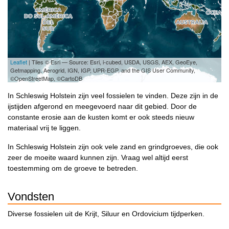
Leaflet
| Tiles © Esri — Source: Esri, i-cubed, USDA, USGS, AEX, GeoEye,
Getmapping, Aerogrid, IGN, IGP, UPR-EGP, and the GIS User Community,
©OpenStreetMap, ©CartoDB
In Schleswig Holstein zijn veel fossielen te vinden. Deze zijn in de
ijstijden afgerond en meegevoerd naar dit gebied. Door de
constante erosie aan de kusten komt er ook steeds nieuw
materiaal vrij te liggen.
In Schleswig Holstein zijn ook vele zand en grindgroeves, die ook
zeer de moeite waard kunnen zijn. Vraag wel altijd eerst
toestemming om de groeve te betreden.
Vondsten
Diverse fossielen uit de Krijt, Siluur en Ordovicium tijdperken.